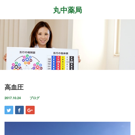
丸中薬局
Menu
ホーム
最近の記事
症状改善事例
2026.7.27
取扱商品
先日、『最新の癌治療法と冬虫夏草』という勉
強会に参加して参りました。多方面から様々な
ブログ
高血圧
研究が進む中、抗がん剤や新しい治療法…
店舗案内
2017.10.24
ブログ
2026.6.18
気がつけばもう6月も後半に差し掛かっていま
お問い合わせ
すね。この1ヶ月は大きな変化の起きた1ヶ月で
した。毎日たくさんのお客様に丸…
2026.4.14