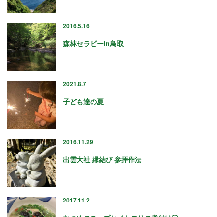
23
2016.5.16
24
森林セラピーin鳥取
25
26
2021.8.7
27
子ども達の夏
28
29
2016.11.29
30
出雲大社 縁結び 参拝作法
31
2017.11.2