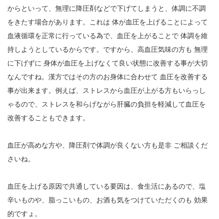
からといって、無理に降圧剤などで下げてしまうと、体調に不調
2
をきたす場合があります。これは 体が血圧を上げることによって
血液循環を正常に行っている為で、血圧を上がることで 体調を維
3
持しようとしているからです。ですから、高血圧気味の方も 無理
4
に下げずに 身体が血圧を上げなくて良い状態に改善する事が大切
5
なんですね。漢方ではその方のお身体に合わせて 血圧を改善する
事が出来ます。例えば、ストレスから血圧が上がる方もいらっし
6
ゃるので、ストレスを和らげながら肝臓の負担を軽減して血圧を
7
改善することもできます。
8
血圧が高めな方や、降圧剤で体調が良くない方も是非 ご相談くだ
9
さいね。
10
血圧を上げる原因で共通している要因は、食生活にあるので、塩
辛いものや、脂っこいもの、お酒も気をつけていただくのも 効果
11
的ですょ。