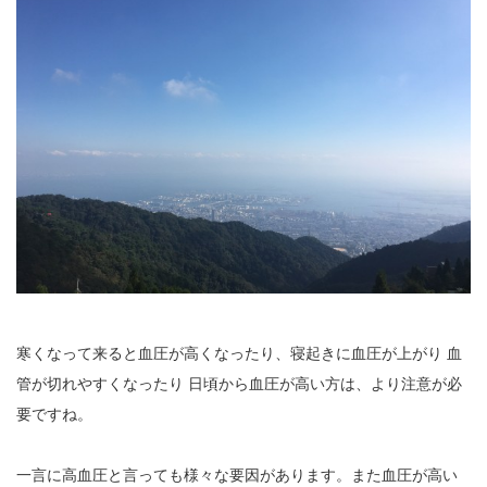
公園で拾った椿を綺麗に並べて飾りました。春
の訪れの心地良い気候と、花冷えの寒さが交差
するような中、この時期としては記録的…
2026.2.27
3月の声が聞こえるとすっかり春らしくな
り、明石公園の梅の花も満開で、寒い冬がよう
やく終わりを迎えて穏やかな日が訪れるよ…
2025.12.28
今年もあと数日になりましたね。歳を重ねると一年が過ぎるのが
本当に早く感じますが、忙しい日々が本当に有り難く思います。
分刻…
寒くなって来ると血圧が高くなったり、寝起きに血圧が上がり 血
2026年8月
管が切れやすくなったり 日頃から血圧が高い方は、より注意が必
月
火
水
木
金
土
日
要ですね。
1
一言に高血圧と言っても様々な要因があります。また血圧が高い