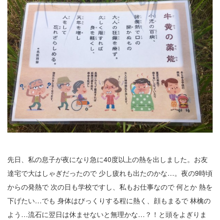
公園で拾った椿を綺麗に並べて飾りました。春
の訪れの心地良い気候と、花冷えの寒さが交差
するような中、この時期としては記録的…
2026.2.27
3月の声が聞こえるとすっかり春らしくな
り、明石公園の梅の花も満開で、寒い冬がよう
やく終わりを迎えて穏やかな日が訪れるよ…
2025.12.28
今年もあと数日になりましたね。歳を重ねると一年が過ぎるのが
本当に早く感じますが、忙しい日々が本当に有り難く思います。
分刻…
先日、私の息子が夜になり急に40度以上の熱を出しました。お友
2026年8月
達宅で大はしゃぎだったので 少し疲れも出たのかな…。夜の9時頃
月
火
水
木
金
土
日
からの発熱で 次の日も学校ですし、私もお仕事なので 何とか 熱を
下げたい…でも 身体はびっくりする程に熱く、顔もまるで 林檎の
1
よう…流石に翌日は休ませないと無理かな…？！と頭をよぎりま