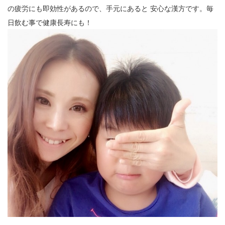
12
の疲労にも即効性があるので、手元にあると 安心な漢方です。毎
日飲む事で健康長寿にも！
13
14
15
16
17
18
19
20
21
22