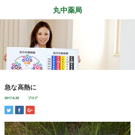
丸中薬局
Menu
ホーム
最近の記事
症状改善事例
2026.7.27
取扱商品
先日、『最新の癌治療法と冬虫夏草』という勉
強会に参加して参りました。多方面から様々な
ブログ
急な高熱に
研究が進む中、抗がん剤や新しい治療法…
店舗案内
2017.6.20
ブログ
2026.6.18
気がつけばもう6月も後半に差し掛かっていま
お問い合わせ
すね。この1ヶ月は大きな変化の起きた1ヶ月で
した。毎日たくさんのお客様に丸…
2026.4.14