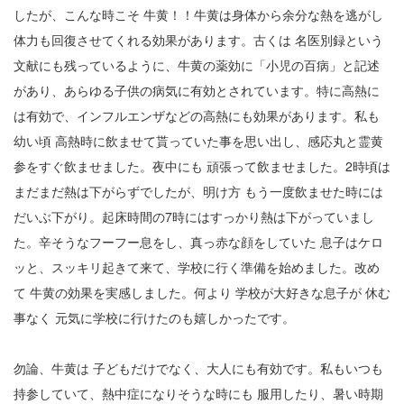
したが、こんな時こそ 牛黄！！牛黄は身体から余分な熱を逃がし
2
体力も回復させてくれる効果があります。古くは 名医別録という
文献にも残っているように、牛黄の薬効に「小児の百病」と記述
3
があり、あらゆる子供の病気に有効とされています。特に高熱に
4
は有効で、インフルエンザなどの高熱にも効果があります。私も
5
幼い頃 高熱時に飲ませて貰っていた事を思い出し、感応丸と霊黄
参をすぐ飲ませました。夜中にも 頑張って飲ませました。2時頃は
6
まだまだ熱は下がらずでしたが、明け方 もう一度飲ませた時には
7
だいぶ下がり。起床時間の7時にはすっかり熱は下がっていまし
た。辛そうなフーフー息をし、真っ赤な顔をしていた 息子はケロ
8
ッと、スッキリ起きて来て、学校に行く準備を始めました。改め
9
て 牛黄の効果を実感しました。何より 学校が大好きな息子が 休む
事なく 元気に学校に行けたのも嬉しかったです。
10
勿論、牛黄は 子どもだけでなく、大人にも有効です。私もいつも
11
持参していて、熱中症になりそうな時にも 服用したり、暑い時期