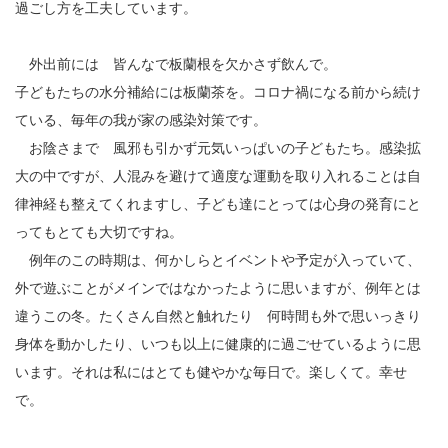
過ごし方を工夫しています。
« 7月
外出前には 皆んなで板蘭根を欠かさず飲んで。
子どもたちの水分補給には板蘭茶を。コロナ禍になる前から続け
アーカイブ
ている、毎年の我が家の感染対策です。
お陰さまで 風邪も引かず元気いっぱいの子どもたち。感染拡
2026年7月
大の中ですが、人混みを避けて適度な運動を取り入れることは自
2026年6月
律神経も整えてくれますし、子ども達にとっては心身の発育にと
2026年4月
ってもとても大切ですね。
2026年2月
例年のこの時期は、何かしらとイベントや予定が入っていて、
2025年12月
2025年10月
外で遊ぶことがメインではなかったように思いますが、例年とは
2025年8月
違うこの冬。たくさん自然と触れたり 何時間も外で思いっきり
2025年5月
身体を動かしたり、いつも以上に健康的に過ごせているように思
2025年3月
います。それは私にはとても健やかな毎日で。楽しくて。幸せ
2025年1月
で。
2024年12月
2024年10月