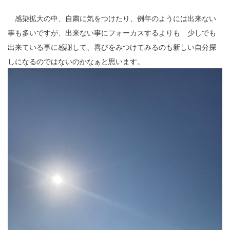
2024年9月
2024年8月
感染拡大の中、自粛に気をつけたり、例年のようには出来ない
2024年6月
事も多いですが、出来ない事にフォーカスするよりも 少しでも
2024年5月
出来ている事に感謝して、喜びをみつけてみるのも新しい自分探
2024年4月
しになるのではないのかなぁと思います。
2024年3月
2024年1月
2023年12月
2023年11月
2023年10月
2023年9月
2023年8月
2023年7月
2023年6月
2023年5月
2023年4月
2023年3月
2023年2月
2023年1月