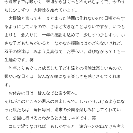
今週末までは暖かく 来週からはぐっと冷え込むようで、今のう
2
ちに少しずつ 大掃除を始めています。
大掃除と言っても まとまった時間は作れないので日頃からす
3
るようにしているので、さほど大きなことはないですが、いつも
4
よりも 念入りに 一年の感謝を込めて 少しずつ少しずつ。小
さな子どもたちがいると なかなか掃除ははかどらないけれど、
5
双子の娘達は みよう見真似で お手伝い。遊びながら？！も一
6
生懸命です。笑
昨年よりもぐっと成長した子ども達との掃除は楽しいもので、
7
賑やかな日々は 皆んなが輪になる楽しさを感じさせてくれま
8
す。
お休みの日は 皆んなで公園や海へ。
9
それがこのところの週末のお楽しみで。しっかり歩けるようにな
った娘たちは 毎日毎日、週末の公園を楽しみにしてくれてい
10
て。公園に行けるとわかると大はしゃぎです。笑
11
コロナ渦でなければ もしかすると 遠方へのお出かけも考え