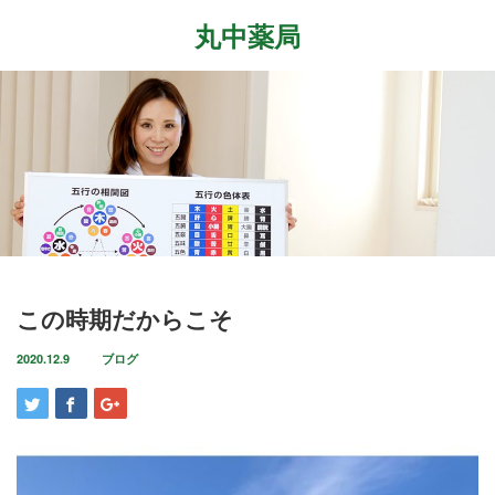
丸中薬局
Menu
ホーム
最近の記事
症状改善事例
2026.7.27
取扱商品
先日、『最新の癌治療法と冬虫夏草』という勉
強会に参加して参りました。多方面から様々な
ブログ
この時期だからこそ
研究が進む中、抗がん剤や新しい治療法…
店舗案内
2020.12.9
ブログ
2026.6.18
気がつけばもう6月も後半に差し掛かっていま
お問い合わせ
すね。この1ヶ月は大きな変化の起きた1ヶ月で
した。毎日たくさんのお客様に丸…
2026.4.14