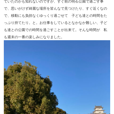
ていたのかも知れないのですが、すぐ前の明石公園で過ごす事
12
で、思いがけず綺麗な場所を皆んなで見つけたり、すぐ近くなの
13
で、移動にも負担なくゆっくり過ごせて 子ども達との時間をた
14
っぷり持てたり。と。お仕事をしているとなかなか難しい、子ど
も達との公園での時間を過ごすことが出来て。そんな時間が 私
15
も週末の一番の楽しみになりました。
16
17
18
19
20
21
22