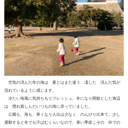
23
24
25
26
27
28
29
空気の済んだ冬の海は 夏とはまた違う 凜した 済んだ気が
流れているように感じます。
30
冷たい海風に気持ちもリフレッシュ。冬になり閑散とした海辺
31
は 慣れ親しんだいつもの海に戻っていました。
公園も、海も、寒くなり人出は少なく のんびり出来て。少し
運動すると冬でも汗ばむくらいなので、寒い季節こその 外での