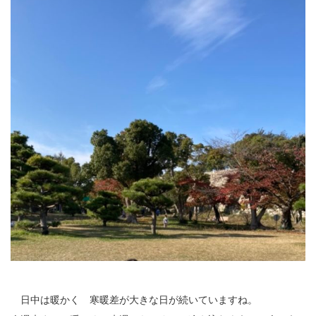
公園で拾った椿を綺麗に並べて飾りました。春
の訪れの心地良い気候と、花冷えの寒さが交差
するような中、この時期としては記録的…
2026.2.27
3月の声が聞こえるとすっかり春らしくな
り、明石公園の梅の花も満開で、寒い冬がよう
やく終わりを迎えて穏やかな日が訪れるよ…
2025.12.28
今年もあと数日になりましたね。歳を重ねると一年が過ぎるのが
本当に早く感じますが、忙しい日々が本当に有り難く思います。
分刻…
2026年8月
月
火
水
木
金
土
日
日中は暖かく 寒暖差が大きな日が続いていますね。
1