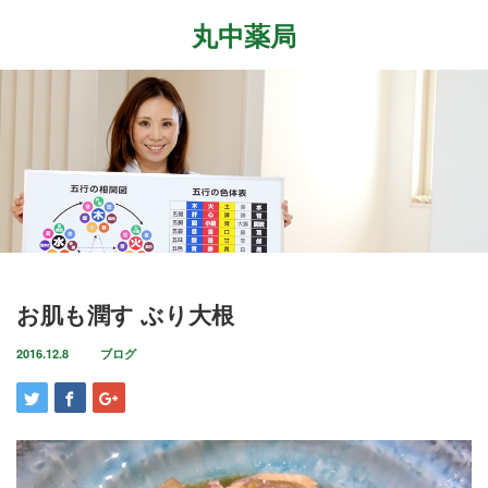
丸中薬局
Menu
ホーム
最近の記事
症状改善事例
2026.7.27
取扱商品
先日、『最新の癌治療法と冬虫夏草』という勉
強会に参加して参りました。多方面から様々な
ブログ
お肌も潤す ぶり大根
研究が進む中、抗がん剤や新しい治療法…
店舗案内
2016.12.8
ブログ
2026.6.18
気がつけばもう6月も後半に差し掛かっていま
お問い合わせ
すね。この1ヶ月は大きな変化の起きた1ヶ月で
した。毎日たくさんのお客様に丸…
2026.4.14