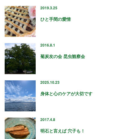
23
2019.3.25
ひと手間の愛情
24
25
2016.8.1
26
菊炭友の会 昆虫観察会
27
28
2025.10.23
29
身体と心のケアが大切です
30
31
2017.4.8
明石と言えば 穴子も！