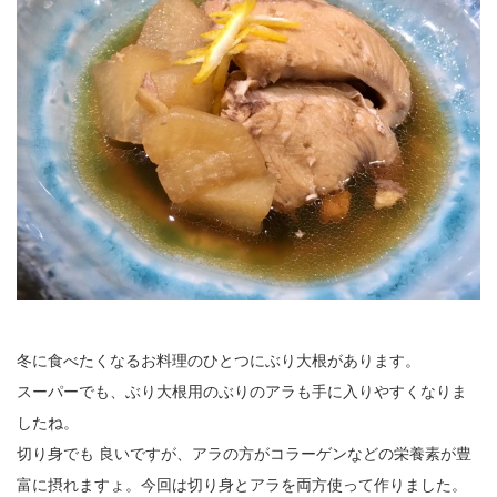
公園で拾った椿を綺麗に並べて飾りました。春
の訪れの心地良い気候と、花冷えの寒さが交差
するような中、この時期としては記録的…
2026.2.27
3月の声が聞こえるとすっかり春らしくな
り、明石公園の梅の花も満開で、寒い冬がよう
やく終わりを迎えて穏やかな日が訪れるよ…
2025.12.28
今年もあと数日になりましたね。歳を重ねると一年が過ぎるのが
本当に早く感じますが、忙しい日々が本当に有り難く思います。
分刻…
冬に食べたくなるお料理のひとつにぶり大根があります。
2026年8月
スーパーでも、ぶり大根用のぶりのアラも手に入りやすくなりま
月
火
水
木
金
土
日
したね。
切り身でも 良いですが、アラの方がコラーゲンなどの栄養素が豊
1
富に摂れますょ。今回は切り身とアラを両方使って作りました。