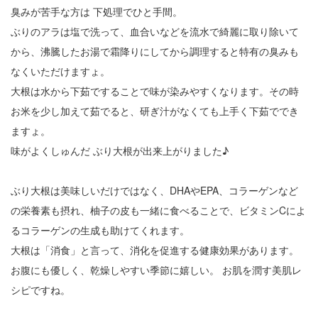
臭みが苦手な方は 下処理でひと手間。
2
ぶりのアラは塩で洗って、血合いなどを流水で綺麗に取り除いて
から、沸騰したお湯で霜降りにしてから調理すると特有の臭みも
3
なくいただけますょ。
4
大根は水から下茹ですることで味が染みやすくなります。その時
5
お米を少し加えて茹でると、研ぎ汁がなくても上手く下茹ででき
ますょ。
6
味がよくしゅんだ ぶり大根が出来上がりました♪
7
ぶり大根は美味しいだけではなく、DHAやEPA、コラーゲンなど
8
の栄養素も摂れ、柚子の皮も一緒に食べることで、ビタミンCによ
9
るコラーゲンの生成も助けてくれます。
大根は「消食」と言って、消化を促進する健康効果があります。
10
お腹にも優しく、乾燥しやすい季節に嬉しい。 お肌を潤す美肌レ
シピですね。
11