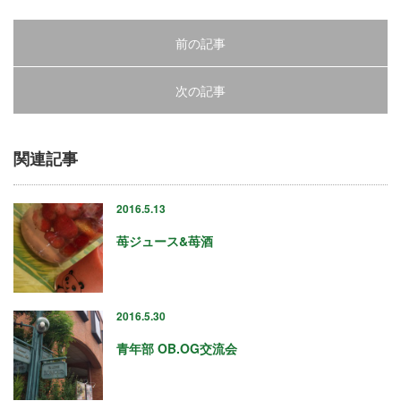
12
13
前の記事
14
次の記事
15
16
関連記事
17
2016.5.13
18
苺ジュース&苺酒
19
20
2016.5.30
21
青年部 OB.OG交流会
22