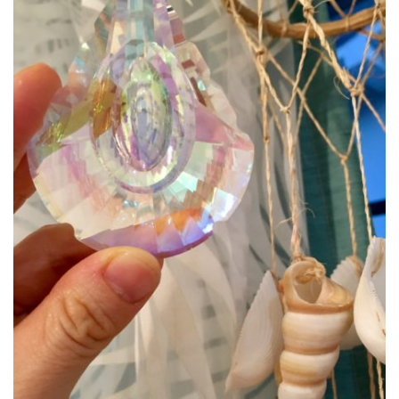
公園で拾った椿を綺麗に並べて飾りました。春
の訪れの心地良い気候と、花冷えの寒さが交差
するような中、この時期としては記録的…
2026.2.27
3月の声が聞こえるとすっかり春らしくな
り、明石公園の梅の花も満開で、寒い冬がよう
やく終わりを迎えて穏やかな日が訪れるよ…
2025.12.28
今年もあと数日になりましたね。歳を重ねると一年が過ぎるのが
本当に早く感じますが、忙しい日々が本当に有り難く思います。
分刻…
2026年8月
月
火
水
木
金
土
日
1