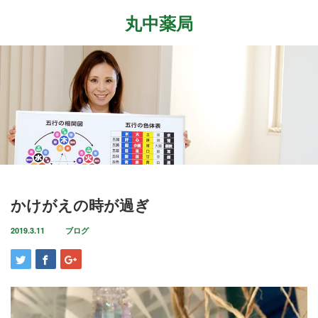
丸中薬局
Menu
ホーム
最近の記事
症状改善事例
2026.7.27
取扱商品
先日、『最新の癌治療法と冬虫夏草』という勉
強会に参加して参りました。多方面から様々な
ブログ
かけがえの時が過ぎ
研究が進む中、抗がん剤や新しい治療法…
店舗案内
2019.3.11
ブログ
2026.6.18
気がつけばもう6月も後半に差し掛かっていま
お問い合わせ
すね。この1ヶ月は大きな変化の起きた1ヶ月で
した。毎日たくさんのお客様に丸…
2026.4.14