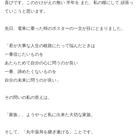
喜びです。このかけがえの無い 半年を また、私の糧にして 頑張っ
23
ていこうと思います。
24
先日、電車に乗った時のポスターの一文が目にとまりました。
25
「君が大事な人生の岐路にたって悩んだときは
26
一番信じたいものを
27
あたらためて自分の心に問うのが良い
一番、諦めたくないものを
28
自分の未来に問うのが良い」
29
その問いの私の答えは。
30
31
「家族」、ようやっと私に出来た大切な家族。
そして、「丸中薬局を継ぎ遂げる」ことです。