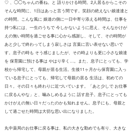
12
♡ 、◯◯ちゃんの番ね。と 語りかける時間。2人居るからこその
そんな時間に、1日はあっと言う間です。笑顔の絶えない娘達達と
13
の時間。こんな風に 娘達の側に一日中寄り添える時間は、仕事を
14
持つ私には、一生のうちで 今しかないように思え、そんなかけが
えの無い時間を過ごせる事に心から感謝し、そして、その時間が
15
あと少しで終わってしまう寂しさは 言葉に言い表せない思いで
16
す。息子の時も そう感じましたが、その時よりも更に小さな娘達
を 保育園に預ける事は やはり辛く…。また、息子にとっても、学
17
校から帰宅して、母親が居る生活。生後11ヶ月から保育園に入っ
ている息子にとっても、帰宅して母親の居る 生活は、初めての
18
日々。その日々も終わりに近づいています。「あと少しで お仕事
19
に戻るんやな」と、噛みしめるように 話す息子。息子にとっても
かけがえの無い日々だったのかも知れません。息子にも、母親と
20
して過ごせた時間は大切な思い出になりました。
21
22
丸中薬局のお仕事に戻る事は、私の大きな勤めでも有り、大きな