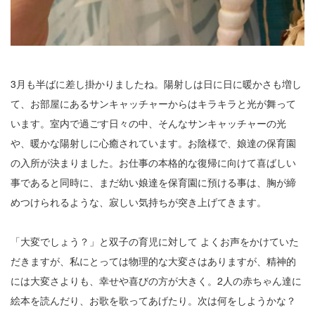
2
3
4
3月も半ばに差し掛かりましたね。陽射しは日に日に暖かさも増し
て、お部屋にあるサンキャッチャーからはキラキラと光が舞って
5
います。室内で過ごす日々の中、そんなサンキャッチャーの光
6
や、暖かな陽射しに心癒されています。お陰様で、娘達の保育園
の入所が決まりました。お仕事の本格的な復帰に向けて喜ばしい
7
事であると同時に、まだ幼い娘達を保育園に預ける事は、胸が締
8
めつけられるような、寂しい気持ちが突き上げてきます。
9
「大変でしょう？」と双子の育児に対して よくお声をかけていた
10
だきますが、私にとっては物理的な大変さはありますが、精神的
には大変さよりも、幸せや喜びの方が大きく。2人の赤ちゃん達に
11
絵本を読んだり、お歌を歌ってあげたり。次は何をしようかな？