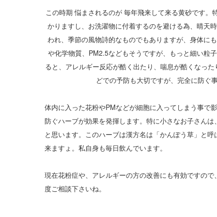
この時期 悩まされるのが 毎年飛来して来る黄砂です。
かりますし、お洗濯物に付着するのを避ける為、晴天時
われ、季節の風物詩的なものでもありますが、身体にも
や化学物質、PM2.5などもそうですが、もっと細い粒
ると、アレルギー反応が酷く出たり、喘息が酷くなった
どでの予防も大切ですが、完全に防ぐ
体内に入った花粉やPMなどが細胞に入ってしまう事で影
防ぐハーブが効果を発揮します。特に小さなお子さんは
と思います。このハーブは漢方名は「かんぽう草」と呼
来ますょ。私自身も毎日飲んでいます。
現在花粉症や、アレルギーの方の改善にも有効ですので
度ご相談下さいね。