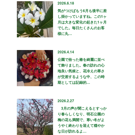
2026.6.18
気がつけばもう6月も後半に差
し掛かっていますね。この1ヶ
月は大きな変化の起きた1ヶ月
でした。毎日たくさんのお客
様に丸…
2026.4.14
公園で拾った椿を綺麗に並べ
て飾りました。春の訪れの心
地良い気候と、花冷えの寒さ
が交差するような中、この時
期としては記録的…
2026.2.27
3月の声が聞こえるとすっか
り春らしくなり、明石公園の
梅の花も満開で、寒い冬がよ
うやく終わりを迎えて穏やか
な日が訪れるよ…