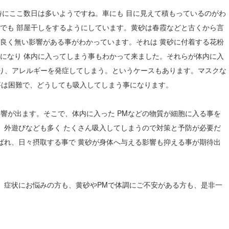
特にここ数日は多いようですね。車にも 目に見えて積もっているのがわ
でも 部屋干しをするようにしています。黄砂は春霞などと古くから言
良く無い影響がある事がわかっています。それは 黄砂に付着する花粉
子になり 体内に入ってしまう事もわかって来ました。それらが体内に入
り、アレルギーを発症してしまう。というケースもあります。マスクな
事は困難で、どうしても吸入してしまう事になります。
響が出ます。そこで、体内に入った PMなどの物質が細胞に入る事を
、外遊びなども多く たくさん吸入してしまうので対策と予防が必要だ
ばれ、日々摂取する事で 黄砂が身体へ与える影響も抑える事が期待出
、症状にお悩みの方も、黄砂やPMで体調にご不安がある方も、是非一