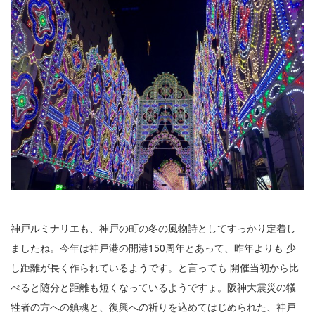
公園で拾った椿を綺麗に並べて飾りました。春
の訪れの心地良い気候と、花冷えの寒さが交差
するような中、この時期としては記録的…
2026.2.27
3月の声が聞こえるとすっかり春らしくな
り、明石公園の梅の花も満開で、寒い冬がよう
やく終わりを迎えて穏やかな日が訪れるよ…
2025.12.28
今年もあと数日になりましたね。歳を重ねると一年が過ぎるのが
本当に早く感じますが、忙しい日々が本当に有り難く思います。
分刻…
神戸ルミナリエも、神戸の町の冬の風物詩としてすっかり定着し
2026年8月
ましたね。今年は神戸港の開港150周年とあって、昨年よりも 少
月
火
水
木
金
土
日
し距離が長く作られているようです。と言っても 開催当初から比
べると随分と距離も短くなっているようですょ。阪神大震災の犠
1
牲者の方への鎮魂と、復興への祈りを込めてはじめられた、神戸