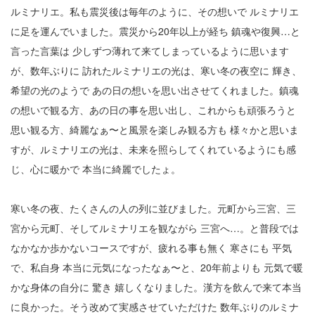
ルミナリエ。私も震災後は毎年のように、その想いで ルミナリエ
2
に足を運んでいました。震災から20年以上が経ち 鎮魂や復興…と
言った言葉は 少しずつ薄れて来てしまっているように思います
3
が、数年ぶりに 訪れたルミナリエの光は、寒い冬の夜空に 輝き、
4
希望の光のようで あの日の想いを思い出させてくれました。鎮魂
5
の想いで観る方、あの日の事を思い出し、これからも頑張ろうと
思い観る方、綺麗なぁ〜と風景を楽しみ観る方も 様々かと思いま
6
すが、ルミナリエの光は、未来を照らしてくれているようにも感
7
じ、心に暖かで 本当に綺麗でしたょ。
8
寒い冬の夜、たくさんの人の列に並びました。元町から三宮、三
9
宮から元町、そしてルミナリエを観ながら 三宮へ…。と普段では
なかなか歩かないコースですが、疲れる事も無く 寒さにも 平気
10
で、私自身 本当に元気になったなぁ〜と、20年前よりも 元気で暖
かな身体の自分に 驚き 嬉しくなりました。漢方を飲んで来て本当
11
に良かった。そう改めて実感させていただけた 数年ぶりのルミナ