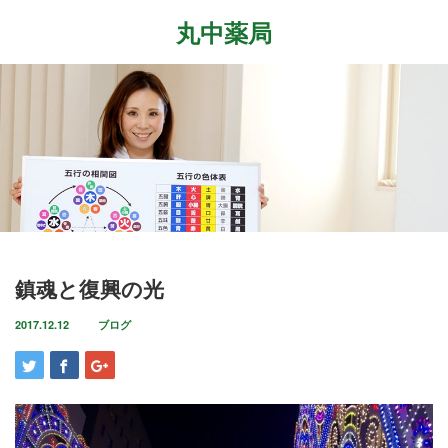
丸中薬局
Menu
ホーム
最近の記事
症状改善事例
2026.7.27
取扱商品
先日、『最新の癌治療法と冬虫夏草』という勉
強会に参加して参りました。多方面から様々な
ブログ
鎮魂と復興の光
研究が進む中、抗がん剤や新しい治療法…
店舗案内
2017.12.12
ブログ
2026.6.18
気がつけばもう6月も後半に差し掛かっていま
お問い合わせ
すね。この1ヶ月は大きな変化の起きた1ヶ月で
した。毎日たくさんのお客様に丸…
2026.4.14