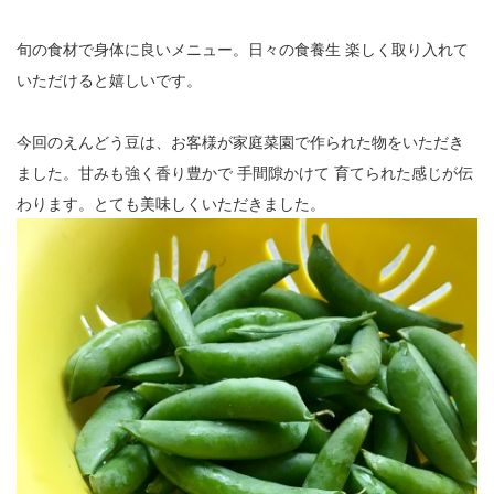
12
旬の食材で身体に良いメニュー。日々の食養生 楽しく取り入れて
13
いただけると嬉しいです。
14
今回のえんどう豆は、お客様が家庭菜園で作られた物をいただき
15
ました。甘みも強く香り豊かで 手間隙かけて 育てられた感じが伝
16
わります。とても美味しくいただきました。
17
18
19
20
21
22