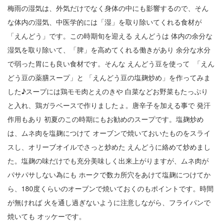
梅雨の湿気は、外気だけでなく身体の中にも影響するので、そん
2
な体内の湿気、中医学的には「湿」を取り除いてくれる食材が
「えんどう」です。この時期旬を迎える えんどうは 体内の余分な
3
湿気を取り除いて、「脾」を高めてくれる働きがあり 余分な水分
4
で弱った胃にも良い食材です。そんな えんどう豆を使って 「えん
5
どう豆の薬膳スープ」と 「えんどう豆の塩麹炒め」を作ってみま
した♪スープには鶏モモ肉とえのきや 白菜などお野菜もたっぷり
6
と入れ、鶏ガラベースで作りましたょ。唐辛子を加える事で 発汗
7
作用もあり 初夏のこの時期にもお勧めのスープです。塩麹炒め
は、ムネ肉を塩麹につけて オーブンで焼いておいたものをスライ
8
スし、オリーブオイルでさっと炒めた えんどうに絡めて炒めまし
9
た。塩麹の味だけでも充分美味しく出来上がりますが、ムネ肉が
パサパサしない為にも ホークで数カ所穴をあけて塩麹につけてか
10
ら、180度くらいのオーブンで焼いておくのもポイントです。時間
が無ければ 火を通し過ぎないように注意しながら、フライパンで
11
焼いても オッケーです。