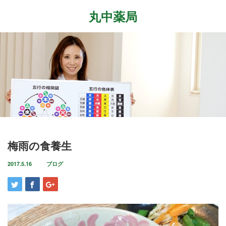
丸中薬局
Menu
ホーム
最近の記事
症状改善事例
2026.7.27
取扱商品
先日、『最新の癌治療法と冬虫夏草』という勉
強会に参加して参りました。多方面から様々な
ブログ
梅雨の食養生
研究が進む中、抗がん剤や新しい治療法…
店舗案内
2017.5.16
ブログ
2026.6.18
気がつけばもう6月も後半に差し掛かっていま
お問い合わせ
すね。この1ヶ月は大きな変化の起きた1ヶ月で
した。毎日たくさんのお客様に丸…
2026.4.14