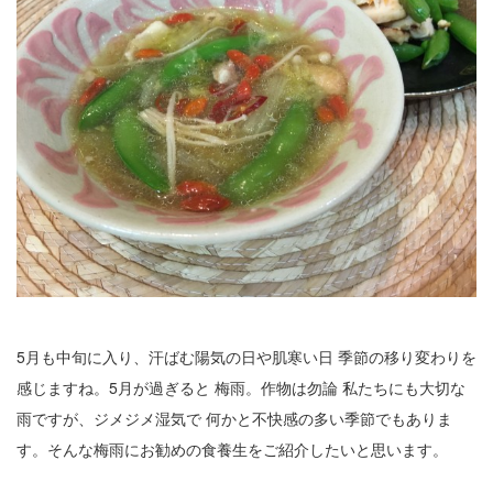
公園で拾った椿を綺麗に並べて飾りました。春
の訪れの心地良い気候と、花冷えの寒さが交差
するような中、この時期としては記録的…
2026.2.27
3月の声が聞こえるとすっかり春らしくな
り、明石公園の梅の花も満開で、寒い冬がよう
やく終わりを迎えて穏やかな日が訪れるよ…
2025.12.28
今年もあと数日になりましたね。歳を重ねると一年が過ぎるのが
本当に早く感じますが、忙しい日々が本当に有り難く思います。
分刻…
5月も中旬に入り、汗ばむ陽気の日や肌寒い日 季節の移り変わりを
2026年8月
感じますね。5月が過ぎると 梅雨。作物は勿論 私たちにも大切な
月
火
水
木
金
土
日
雨ですが、ジメジメ湿気で 何かと不快感の多い季節でもありま
す。そんな梅雨にお勧めの食養生をご紹介したいと思います。
1