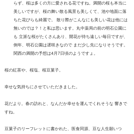
12
らず、桜は多くの方に愛される花ですね。満開の桜も本当に
美しいですが、桜の舞い散る風景も美しくて、池や地面に落
13
ちた花びらも綺麗で。 散り際がこんなにも美しい花は他には
14
無いのでは？！と私は思います。丸中薬局の前の明石公園に
も 立派な桜がたくさんあり、開花が待ち遠しい毎日ですが、
15
例年、明石公園は遅咲きなので まだ少し先になりそうです。
16
関西の満開の予想は4月7日頃のようですょ。
17
桜の紅茶や、桜塩、桜豆菓子。
18
幸せな気持ちにさせていただきました。
19
20
花だより。春の訪れと、なんだか幸せを運んでくれそうな 響きで
すね。
21
22
豆菓子のリーフレットに書かれた、医食同源、豆な人生願いつ