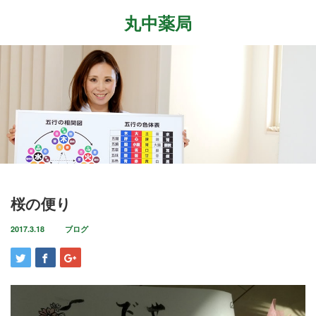
丸中薬局
Menu
ホーム
最近の記事
症状改善事例
2026.7.27
取扱商品
先日、『最新の癌治療法と冬虫夏草』という勉
強会に参加して参りました。多方面から様々な
ブログ
桜の便り
研究が進む中、抗がん剤や新しい治療法…
店舗案内
2017.3.18
ブログ
2026.6.18
気がつけばもう6月も後半に差し掛かっていま
お問い合わせ
すね。この1ヶ月は大きな変化の起きた1ヶ月で
した。毎日たくさんのお客様に丸…
2026.4.14