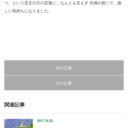
つ。という店主の方の言葉に、なんとも言えず 共感の想いで。嬉
23
しい気持ちになりました。
24
25
26
27
28
前の記事
29
次の記事
30
関連記事
31
2017.9.22