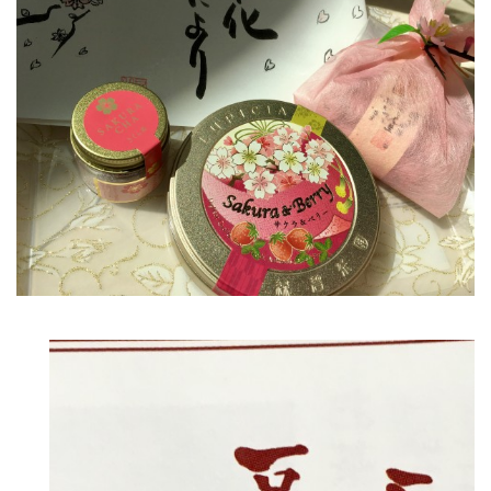
公園で拾った椿を綺麗に並べて飾りました。春
の訪れの心地良い気候と、花冷えの寒さが交差
するような中、この時期としては記録的…
2026.2.27
3月の声が聞こえるとすっかり春らしくな
り、明石公園の梅の花も満開で、寒い冬がよう
やく終わりを迎えて穏やかな日が訪れるよ…
2025.12.28
今年もあと数日になりましたね。歳を重ねると一年が過ぎるのが
本当に早く感じますが、忙しい日々が本当に有り難く思います。
分刻…
2026年8月
月
火
水
木
金
土
日
1