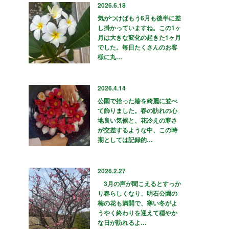
2026.6.18
気がつけばもう6月も後半に差
し掛かっていますね。この1ヶ
月は大きな変化の起きた1ヶ月
でした。毎日たくさんのお客
様に丸…
2026.4.14
公園で拾った椿を綺麗に並べ
て飾りました。春の訪れの心
地良い気候と、花冷えの寒さ
が交差するような中、この時
期としては記録的…
2026.2.27
3月の声が聞こえるとすっか
り春らしくなり、明石公園の
梅の花も満開で、寒い冬がよ
うやく終わりを迎えて穏やか
な日が訪れるよ…