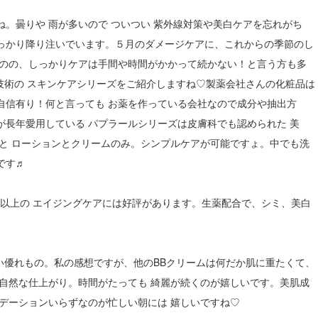
。曇りや 雨が多いので ついつい 紫外線対策や美白ケアを忘れがち
っかり降り注いでいます。５月のダメージケアに、これからの季節のし
ものの、しっかりケアは手間や時間がかかって続かない！と言う方も多
 技術の スキンケアシリーズをご紹介しますね♡製薬会社さんの化粧品は
自信有り！何と言っても お薬を作っている会社なので成分や抽出方
長年愛用している パプラールシリーズは皮膚科でも認められた 美
と ローションとクリームのみ。シンプルケアが可能ですょ。中でも洗
です♬
歳以上の エイジングケアには好評があります。生薬配合で、シミ、美白
ない優れもの。私の感想ですが、他のBBクリームは何だか肌に重たくて、
自然な仕上がり。時間がたっても 綺麗が続くのが嬉しいです。美肌成
デーションいらずなのが忙しい朝には 嬉しいですね♡