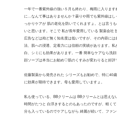
一年で一番紫外線の強い５月も終わり、梅雨に入りますね
に…なんて事はありませんか？曇りや雨でも紫外線はし
っかりケアが 肌の老化を防いでくれますょ。とは言う
いと思います。そこで 私が長年愛用している 製薬会社
広告などは殆ど無く知名度は低いですが、その内容には
法、肌への浸透、定着力には信頼の実績があります。私が
白、シミにも効果があります。一番 簡単なケアなら洗顔
顔ソープは本当にお勧め♡肌のくすみが変わりると好評
佐藤製薬から発売された シリーズもお勧めで、特に40
に効果が期待できます。母も愛用していますょ。
私も使っている、BBクリームは BBクリームとは思え
時間がたつと 白浮きするとのもあったのですが、軽くて
分も入っているのでケアしながら 綺麗が続いて、ファン