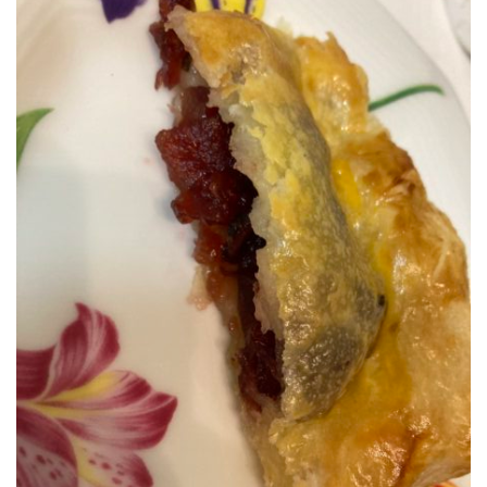
公園で拾った椿を綺麗に並べて飾りました。春
の訪れの心地良い気候と、花冷えの寒さが交差
するような中、この時期としては記録的…
2026.2.27
3月の声が聞こえるとすっかり春らしくな
り、明石公園の梅の花も満開で、寒い冬がよう
やく終わりを迎えて穏やかな日が訪れるよ…
2025.12.28
今年もあと数日になりましたね。歳を重ねると一年が過ぎるのが
本当に早く感じますが、忙しい日々が本当に有り難く思います。
分刻…
2026年8月
月
火
水
木
金
土
日
1