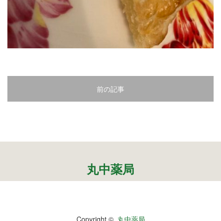
2
3
4
5
前の記事
6
7
8
9
丸中薬局
10
11
Copyright ©
丸中薬局