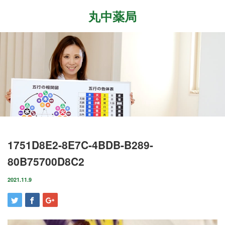
丸中薬局
Menu
ホーム
最近の記事
症状改善事例
2026.7.27
取扱商品
先日、『最新の癌治療法と冬虫夏草』という勉
強会に参加して参りました。多方面から様々な
ブログ
1751D8E2-8E7C-4BDB-B289-
研究が進む中、抗がん剤や新しい治療法…
80B75700D8C2
店舗案内
2026.6.18
気がつけばもう6月も後半に差し掛かっていま
2021.11.9
お問い合わせ
すね。この1ヶ月は大きな変化の起きた1ヶ月で
した。毎日たくさんのお客様に丸…
2026.4.14