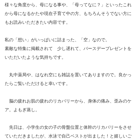
12
様々な角度から、母になる事や、「母ってなに？」といったこれ
から母になるかたや現在子育て中の方、もちろんそうでない方に
13
もお読みいただきたい内容です。
14
私の「想い」がいっぱいに詰まった、「空」なので。
15
素敵な特集に掲載されて 少し遅れて、バースデープレゼントを
16
いただいたような気持ちです。
17
丸中薬局や、はなれ空にも雑誌を置いてありますので。良かっ
18
たらご覧いただけると幸いです。
19
脳の疲れお肌の疲れのリカバリーから、身体の痛み、歪みのケ
20
ア。よもぎ蒸し。
21
先日は、小学生の女の子の骨盤位置と体幹のリカバリーをさせ
22
ていただきましたが、水泳で自己ベストが出ました！と嬉しいご