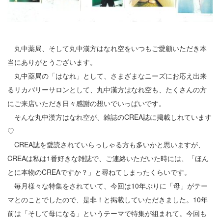
2
3
丸中薬局、そして丸中漢方はなれ空をいつもご愛顧いただき本
4
当にありがとうございます。
丸中薬局の「はなれ」として、さまざまなニーズにお応え出来
5
るリカバリーサロンとして、丸中漢方はなれ空も、たくさんの方
6
にご来店いただき日々感謝の想いでいっぱいです。
そんな丸中漢方はなれ空が、雑誌のCREA誌に掲載しれています
7
♡
8
CREA誌を愛読されていらっしゃる方も多いかと思いますが、
9
CREAは私は1番好きな雑誌で、ご連絡いただいた時には、「ほん
とに本物のCREAですか？」と尋ねてしまったくらいです。
10
毎月様々な特集をされていて、今回は10年ぶりに「母」がテー
マとのことでしたので、是非！と掲載していただきました。10年
11
前は「そして母になる」というテーマで特集が組まれて。今回も