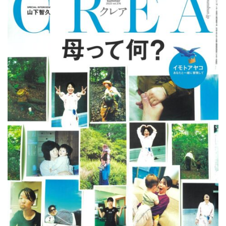
公園で拾った椿を綺麗に並べて飾りました。春
の訪れの心地良い気候と、花冷えの寒さが交差
するような中、この時期としては記録的…
2026.2.27
3月の声が聞こえるとすっかり春らしくな
り、明石公園の梅の花も満開で、寒い冬がよう
やく終わりを迎えて穏やかな日が訪れるよ…
2025.12.28
今年もあと数日になりましたね。歳を重ねると一年が過ぎるのが
本当に早く感じますが、忙しい日々が本当に有り難く思います。
分刻…
2026年8月
月
火
水
木
金
土
日
1