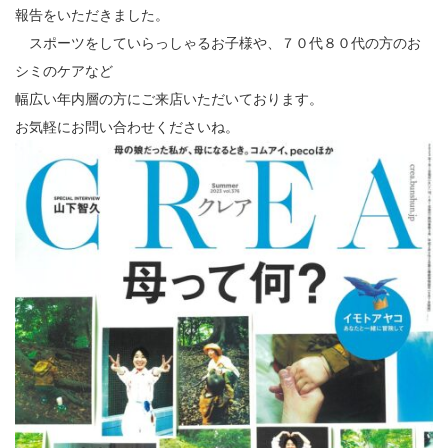
報告をいただきました。
23
スポーツをしていらっしゃるお子様や、７０代８０代の方のお
シミのケアなど
24
幅広い年内層の方にご来店いただいております。
25
お気軽にお問い合わせくださいね。
26
27
28
29
30
31