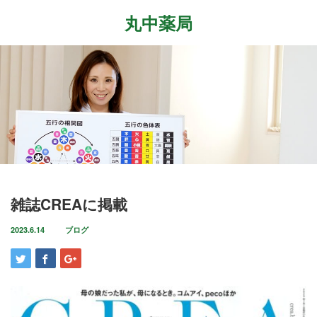
丸中薬局
Menu
ホーム
最近の記事
症状改善事例
2026.7.27
取扱商品
先日、『最新の癌治療法と冬虫夏草』という勉
強会に参加して参りました。多方面から様々な
ブログ
雑誌CREAに掲載
研究が進む中、抗がん剤や新しい治療法…
店舗案内
2023.6.14
ブログ
2026.6.18
気がつけばもう6月も後半に差し掛かっていま
お問い合わせ
すね。この1ヶ月は大きな変化の起きた1ヶ月で
した。毎日たくさんのお客様に丸…
2026.4.14