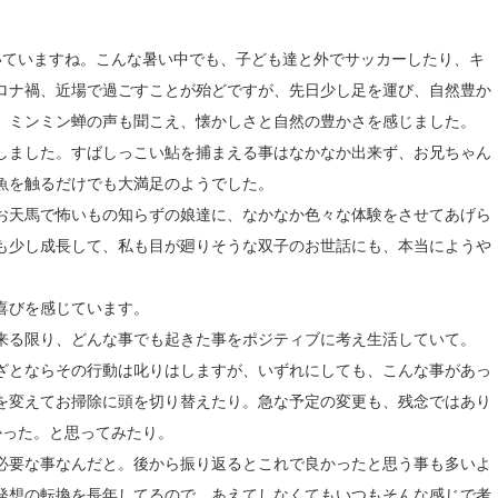
ていますね。こんな暑い中でも、子ども達と外でサッカーしたり、キ
ロナ禍、近場で過ごすことが殆どですが、先日少し足を運び、自然豊か
、ミンミン蝉の声も聞こえ、懐かしさと自然の豊かさを感じました。
しました。すばしっこい鮎を捕まえる事はなかなか出来ず、お兄ちゃん
魚を触るだけでも大満足のようでした。
お天馬で怖いもの知らずの娘達に、なかなか色々な体験をさせてあげら
も少し成長して、私も目が廻りそうな双子のお世話にも、本当にようや
喜びを感じています。
来る限り、どんな事でも起きた事をポジティブに考え生活していて。
ざとならその行動は叱りはしますが、いずれにしても、こんな事があっ
を変えてお掃除に頭を切り替えたり。急な予定の変更も、残念ではあり
かった。と思ってみたり。
必要な事なんだと。後から振り返るとこれで良かったと思う事も多いよ
発想の転換を長年してるので、あえてしなくてもいつもそんな感じで考