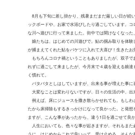
8月も下旬に差し掛かり、残暑まだまだ厳しい日が続い
ックボードや、お家で水浴びしたり過ごしています。コ
な川へ遊びに行って来ました。街中では聞けなくなった
娘たちは、はじめての川遊びで。鮎の掴み取りを体験
が捕まえてくれた鮎をバケツに入れて大喜び！生きたお
もちろんコロナ禍ということもありましたが、双子で
れずに過ごして来ましたが、今月末で４歳を迎える娘達
く慣れて。
バタバタとしはしていますが、出来る事が増えた事に
大変なことは変わりないですが、日々の生活の中、出
例えば、床にジュースを撒き散らかせれても。もしわ
たから床掃除もするきっかけになって良かった。と発想
ますが、こんな事があったから、違う1日を過ごせて良
人生においても、色々な事が起きますが、それもまた
うに、はじめからこれで良いって。受け止める。そんな