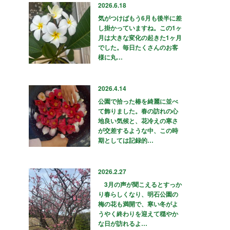
2026.6.18
気がつけばもう6月も後半に差
し掛かっていますね。この1ヶ
月は大きな変化の起きた1ヶ月
でした。毎日たくさんのお客
様に丸…
2026.4.14
公園で拾った椿を綺麗に並べ
て飾りました。春の訪れの心
地良い気候と、花冷えの寒さ
が交差するような中、この時
期としては記録的…
2026.2.27
3月の声が聞こえるとすっか
り春らしくなり、明石公園の
梅の花も満開で、寒い冬がよ
うやく終わりを迎えて穏やか
な日が訪れるよ…