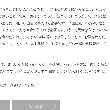
する事が難しいのが現状です…。頭痛などの症状がある場合も それが
方無いこと。でも、切れてしまった。詰まってしまった。では 死に繋
いように日頃から 血管の手入れが必要です。高血圧気味の方や、塩分
、そうでない方も血管の手入れは必要です。特にお元気な方はご自分の
を食べたら治る。では若い頃の様には改善しないもの。お酒を飲んだら
を過信しないないで、丸中薬局で、血流を見ながら一緒に健康管理して
習慣が難しいかも知れませんが、奥様がいらっしゃる方は、優しく 毎朝
思いますょ♡そこから少しずつ 習慣にしていただけるといいですね。
れ続けて行きたいですね。
次の記事