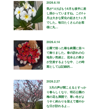
2026.6.18
気がつけばもう6月も後半に差
し掛かっていますね。この1ヶ
月は大きな変化の起きた1ヶ月
でした。毎日たくさんのお客
様に丸…
2026.4.14
公園で拾った椿を綺麗に並べ
て飾りました。春の訪れの心
地良い気候と、花冷えの寒さ
が交差するような中、この時
期としては記録的…
2026.2.27
3月の声が聞こえるとすっか
り春らしくなり、明石公園の
梅の花も満開で、寒い冬がよ
うやく終わりを迎えて穏やか
な日が訪れるよ…