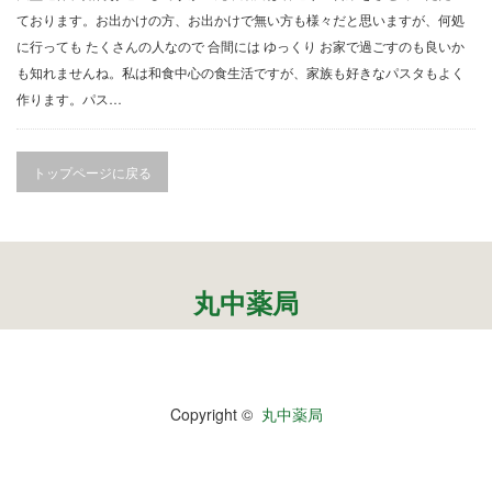
公園で拾った椿を綺麗に並べて飾りました。春
ております。お出かけの方、お出かけで無い方も様々だと思いますが、何処
の訪れの心地良い気候と、花冷えの寒さが交差
に行っても たくさんの人なので 合間には ゆっくり お家で過ごすのも良いか
するような中、この時期としては記録的…
も知れませんね。私は和食中心の食生活ですが、家族も好きなパスタもよく
2026.2.27
作ります。パス…
3月の声が聞こえるとすっかり春らしくな
り、明石公園の梅の花も満開で、寒い冬がよう
やく終わりを迎えて穏やかな日が訪れるよ…
トップページに戻る
2025.12.28
今年もあと数日になりましたね。歳を重ねると一年が過ぎるのが
本当に早く感じますが、忙しい日々が本当に有り難く思います。
分刻…
丸中薬局
2018年5月
月
火
水
木
金
土
日
Copyright ©
丸中薬局
1