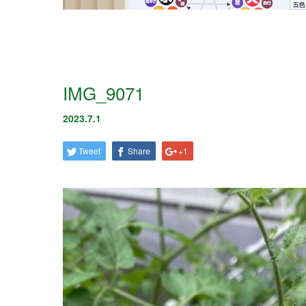
IMG_9071
2023.7.1
Tweet
Share
+1