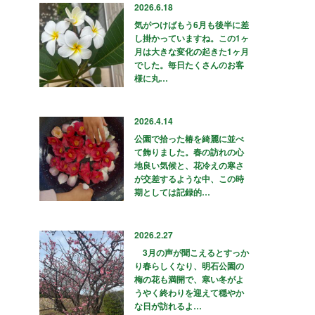
2026.6.18
気がつけばもう6月も後半に差
し掛かっていますね。この1ヶ
月は大きな変化の起きた1ヶ月
でした。毎日たくさんのお客
様に丸…
2026.4.14
公園で拾った椿を綺麗に並べ
て飾りました。春の訪れの心
地良い気候と、花冷えの寒さ
が交差するような中、この時
期としては記録的…
2026.2.27
3月の声が聞こえるとすっか
り春らしくなり、明石公園の
梅の花も満開で、寒い冬がよ
うやく終わりを迎えて穏やか
な日が訪れるよ…