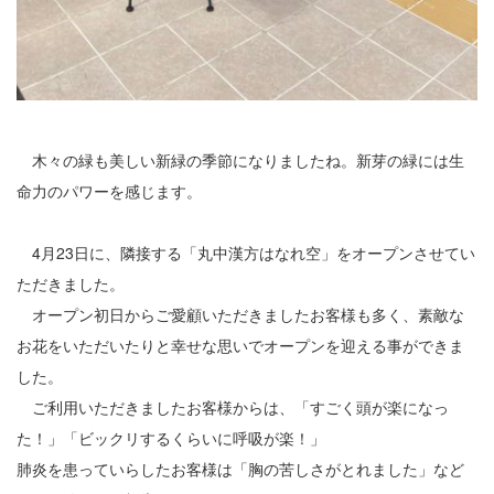
2
3
4
木々の緑も美しい新緑の季節になりましたね。新芽の緑には生
5
命力のパワーを感じます。
6
4月23日に、隣接する「丸中漢方はなれ空」をオープンさせてい
7
ただきました。
8
オープン初日からご愛顧いただきましたお客様も多く、素敵な
お花をいただいたりと幸せな思いでオープンを迎える事ができま
9
した。
ご利用いただきましたお客様からは、「すごく頭が楽になっ
10
た！」「ビックリするくらいに呼吸が楽！」
11
肺炎を患っていらしたお客様は「胸の苦しさがとれました」など