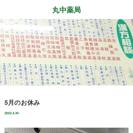
丸中薬局
Menu
ホーム
最近の記事
症状改善事例
2026.7.27
取扱商品
先日、『最新の癌治療法と冬虫夏草』という勉
強会に参加して参りました。多方面から様々な
ブログ
研究が進む中、抗がん剤や新しい治療法…
店舗案内
2026.6.18
5月のお休み
気がつけばもう6月も後半に差し掛かっていま
お問い合わせ
すね。この1ヶ月は大きな変化の起きた1ヶ月で
2022.4.30
した。毎日たくさんのお客様に丸…
2026.4.14