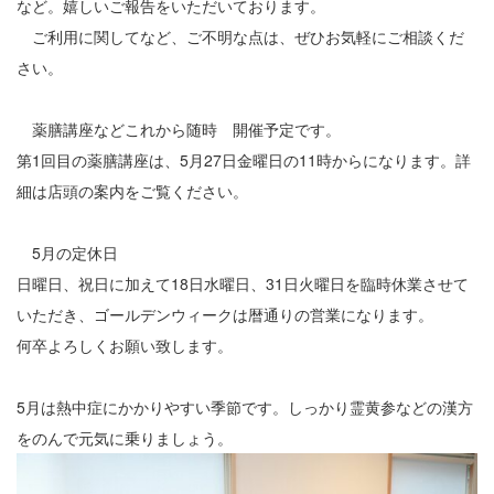
12
など。嬉しいご報告をいただいております。
ご利用に関してなど、ご不明な点は、ぜひお気軽にご相談くだ
13
さい。
14
薬膳講座などこれから随時 開催予定です。
15
第1回目の薬膳講座は、5月27日金曜日の11時からになります。詳
16
細は店頭の案内をご覧ください。
17
5月の定休日
日曜日、祝日に加えて18日水曜日、31日火曜日を臨時休業させて
18
いただき、ゴールデンウィークは暦通りの営業になります。
19
何卒よろしくお願い致します。
20
5月は熱中症にかかりやすい季節です。しっかり霊黄参などの漢方
21
をのんで元気に乗りましょう。
22