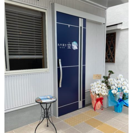
公園で拾った椿を綺麗に並べて飾りました。春
の訪れの心地良い気候と、花冷えの寒さが交差
するような中、この時期としては記録的…
2026.2.27
3月の声が聞こえるとすっかり春らしくな
り、明石公園の梅の花も満開で、寒い冬がよう
やく終わりを迎えて穏やかな日が訪れるよ…
2025.12.28
今年もあと数日になりましたね。歳を重ねると一年が過ぎるのが
本当に早く感じますが、忙しい日々が本当に有り難く思います。
分刻…
2026年8月
月
火
水
木
金
土
日
1