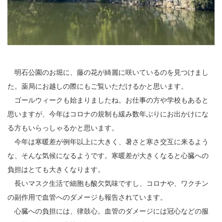
2
3
4
明石公園のお堀に、藤の花が綺麗に咲いているのを見つけまし
5
た。薬局にお越しの際にもご覧いただけるかと思います。
6
ゴールウィークも始まりましたね。お仕事の方や学校もあると
思いますが、今年はコロナの規制も緩み数年ぶりにお出かけにな
7
る方もいらっしゃるかと思います。
8
今年は寒暖差が例年以上に大きく、暑さと寒さ交互に来るよう
な、そんな気候になるようです。寒暖差が大きくなると心臓への
9
負担はとても大きくなります。
長いマスク生活で細胞も酸欠気味ですし、コロナや、ワクチン
10
の副作用で血管へのダメージも報告されています。
11
心臓への負担には、律鼓心。血管のダメージには冠心などの服