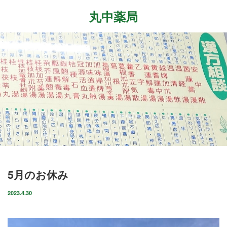
丸中薬局
Menu
ホーム
最近の記事
症状改善事例
2026.7.27
取扱商品
先日、『最新の癌治療法と冬虫夏草』という勉
強会に参加して参りました。多方面から様々な
ブログ
研究が進む中、抗がん剤や新しい治療法…
店舗案内
2026.6.18
5月のお休み
気がつけばもう6月も後半に差し掛かっていま
お問い合わせ
すね。この1ヶ月は大きな変化の起きた1ヶ月で
2023.4.30
した。毎日たくさんのお客様に丸…
2026.4.14