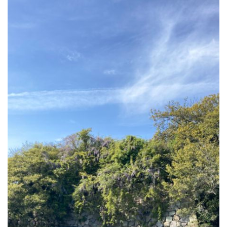
公園で拾った椿を綺麗に並べて飾りました。春
の訪れの心地良い気候と、花冷えの寒さが交差
するような中、この時期としては記録的…
2026.2.27
3月の声が聞こえるとすっかり春らしくな
り、明石公園の梅の花も満開で、寒い冬がよう
やく終わりを迎えて穏やかな日が訪れるよ…
2025.12.28
今年もあと数日になりましたね。歳を重ねると一年が過ぎるのが
本当に早く感じますが、忙しい日々が本当に有り難く思います。
分刻…
2026年8月
月
火
水
木
金
土
日
1