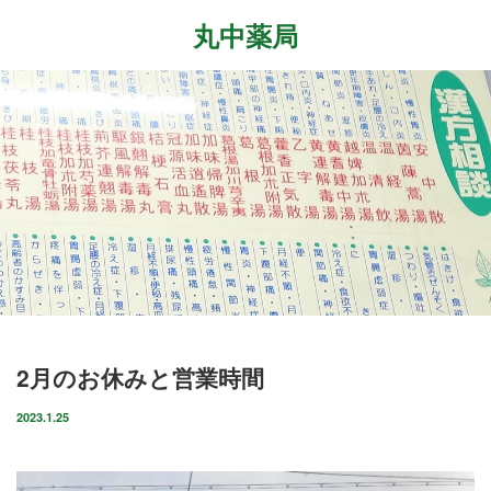
丸中薬局
Menu
ホーム
最近の記事
症状改善事例
2026.7.27
取扱商品
先日、『最新の癌治療法と冬虫夏草』という勉
強会に参加して参りました。多方面から様々な
ブログ
研究が進む中、抗がん剤や新しい治療法…
店舗案内
2026.6.18
2月のお休みと営業時間
気がつけばもう6月も後半に差し掛かっていま
お問い合わせ
すね。この1ヶ月は大きな変化の起きた1ヶ月で
2023.1.25
した。毎日たくさんのお客様に丸…
2026.4.14