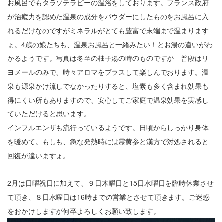
12
お風呂でもタラソテラピーの温浴をしております。フランス政府
が治癒力を認めた温泉の成分をパウダーにしたものをお風呂に入
13
れるだけなのですがミネラルがとても豊富で末端まで温まります
14
ょ。4歳の娘たちも、温泉お風呂と一緒みたい！とお湯の違いがわ
かるようです。写真は冬至の柚子湯の時のものですが 普段はリ
15
ヨメールのみで、時々アロマをプラスして楽しんでおります。温
16
泉も源泉かけ流しでなかったりすると、塩素も多く含まれ効果も
得にくい所もありますので、安心してご家庭で温泉効果を実感し
17
ていただけると思います。
インフルエンザも流行っているようです。日頃からしっかり身体
18
を暖めて。もしも、急な発熱時には霊黄参と漢方で対処されると
19
回復が違いますょ。
20
2月は日曜祝日に加えて、９日木曜日と15日水曜日を臨時休業させ
21
て頂き、８日水曜日は16時までの営業とさせて頂きます。ご迷惑
をおかけしますが何卒よろしくお願い致します。
22