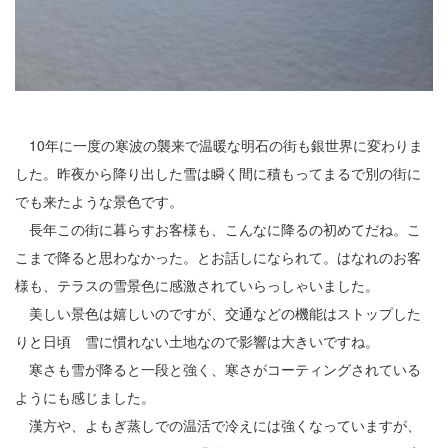
2
3
4
10年に一度の寒波の襲来で温暖な明石の街も銀世界に変わりま
5
した。昨夜から降り出した雪は瞬く間に積もってまるで別の街に
6
でも来たような景色です。
長年この街に暮らすお客様も、こんなに降るの初めてだね。こ
7
こまで降ると思わなかった。とお話しになられて。はなれのお客
8
様も、テラスの雪景色に感激されていらっしゃいました。
美しい景色は嬉しいのですが、交通などの機能はストップした
9
りと日頃 雪に慣れない土地なので影響は大きいですね。
寒さも雪が降ると一段と強く、寒さがコーティングされている
10
ようにも感じました。
11
漢方や、よもぎ蒸しでの温活で冷えには強くなっていますが、