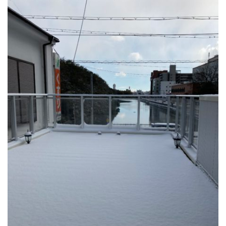
公園で拾った椿を綺麗に並べて飾りました。春
の訪れの心地良い気候と、花冷えの寒さが交差
するような中、この時期としては記録的…
2026.2.27
3月の声が聞こえるとすっかり春らしくな
り、明石公園の梅の花も満開で、寒い冬がよう
やく終わりを迎えて穏やかな日が訪れるよ…
2025.12.28
今年もあと数日になりましたね。歳を重ねると一年が過ぎるのが
本当に早く感じますが、忙しい日々が本当に有り難く思います。
分刻…
2026年8月
月
火
水
木
金
土
日
1