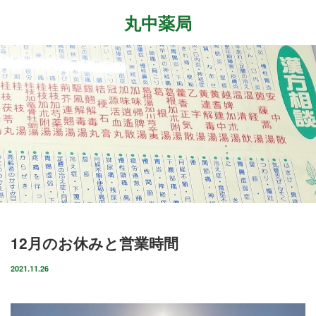
丸中薬局
Menu
ホーム
最近の記事
症状改善事例
2026.7.27
取扱商品
先日、『最新の癌治療法と冬虫夏草』という勉
強会に参加して参りました。多方面から様々な
ブログ
研究が進む中、抗がん剤や新しい治療法…
店舗案内
2026.6.18
12月のお休みと営業時間
気がつけばもう6月も後半に差し掛かっていま
お問い合わせ
すね。この1ヶ月は大きな変化の起きた1ヶ月で
2021.11.26
した。毎日たくさんのお客様に丸…
2026.4.14