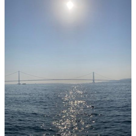
公園で拾った椿を綺麗に並べて飾りました。春
の訪れの心地良い気候と、花冷えの寒さが交差
するような中、この時期としては記録的…
2026.2.27
3月の声が聞こえるとすっかり春らしくな
り、明石公園の梅の花も満開で、寒い冬がよう
やく終わりを迎えて穏やかな日が訪れるよ…
2025.12.28
今年もあと数日になりましたね。歳を重ねると一年が過ぎるのが
本当に早く感じますが、忙しい日々が本当に有り難く思います。
分刻…
2026年8月
月
火
水
木
金
土
日
1