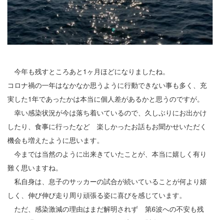
2
3
4
今年も残すところあと1ヶ月ほどになりましたね。
5
コロナ禍の一年はなかなか思うように行動できない事も多く、充
6
実した1年であったかは本当に個人差があるかと思うのですが。
幸い感染状況が今は落ち着いているので、久しぶりにお出かけ
7
したり、食事に行ったなど 楽しかったお話もお聞かせいただく
8
機会も増えたように思います。
今までは当然のように出来きていたことが、本当に嬉しく有り
9
難く思いますね。
私自身は、息子のサッカーの試合が続いていることが何より嬉
10
しく、伸び伸び走り周り頑張る姿に喜びを感じています。
11
ただ、感染激減の理由はまだ解明されず 第6波への不安も残