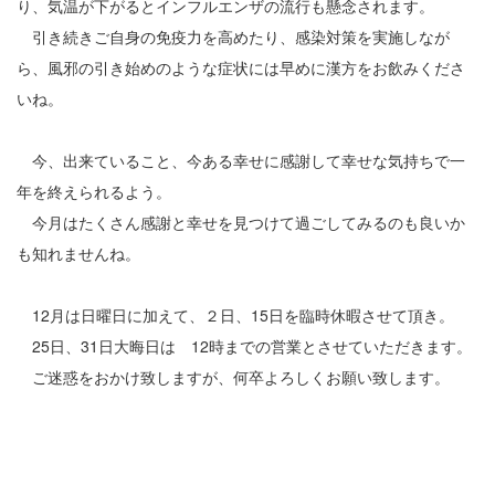
12
り、気温が下がるとインフルエンザの流行も懸念されます。
引き続きご自身の免疫力を高めたり、感染対策を実施しなが
13
ら、風邪の引き始めのような症状には早めに漢方をお飲みくださ
14
いね。
15
今、出来ていること、今ある幸せに感謝して幸せな気持ちで一
16
年を終えられるよう。
今月はたくさん感謝と幸せを見つけて過ごしてみるのも良いか
17
も知れませんね。
18
12月は日曜日に加えて、２日、15日を臨時休暇させて頂き。
19
25日、31日大晦日は 12時までの営業とさせていただきます。
ご迷惑をおかけ致しますが、何卒よろしくお願い致します。
20
21
22