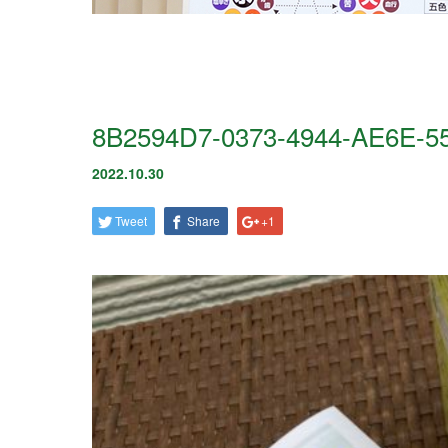
8B2594D7-0373-4944-AE6E-
2022.10.30
Tweet
Share
+1