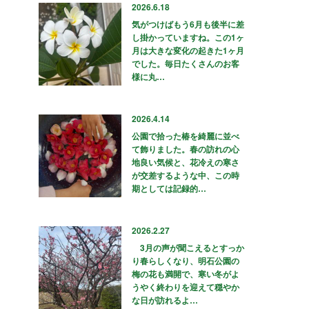
2026.6.18
気がつけばもう6月も後半に差
し掛かっていますね。この1ヶ
月は大きな変化の起きた1ヶ月
でした。毎日たくさんのお客
様に丸…
2026.4.14
公園で拾った椿を綺麗に並べ
て飾りました。春の訪れの心
地良い気候と、花冷えの寒さ
が交差するような中、この時
期としては記録的…
2026.2.27
3月の声が聞こえるとすっか
り春らしくなり、明石公園の
梅の花も満開で、寒い冬がよ
うやく終わりを迎えて穏やか
な日が訪れるよ…