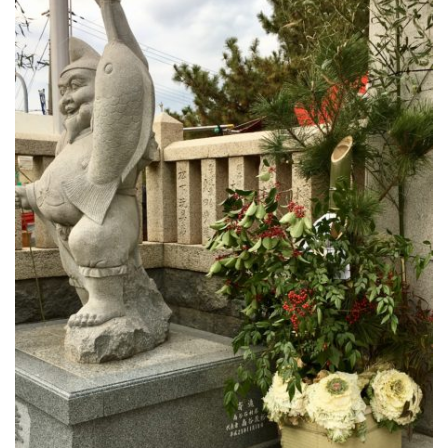
公園で拾った椿を綺麗に並べて飾りました。春
の訪れの心地良い気候と、花冷えの寒さが交差
するような中、この時期としては記録的…
2026.2.27
3月の声が聞こえるとすっかり春らしくな
り、明石公園の梅の花も満開で、寒い冬がよう
やく終わりを迎えて穏やかな日が訪れるよ…
2025.12.28
今年もあと数日になりましたね。歳を重ねると一年が過ぎるのが
本当に早く感じますが、忙しい日々が本当に有り難く思います。
分刻…
2026年8月
月
火
水
木
金
土
日
1