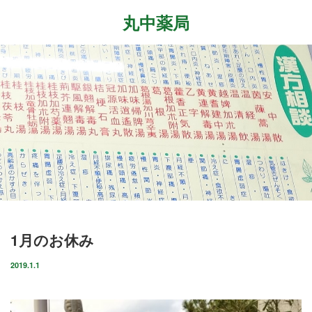
丸中薬局
Menu
ホーム
最近の記事
症状改善事例
2026.7.27
取扱商品
先日、『最新の癌治療法と冬虫夏草』という勉
強会に参加して参りました。多方面から様々な
ブログ
研究が進む中、抗がん剤や新しい治療法…
店舗案内
2026.6.18
1月のお休み
気がつけばもう6月も後半に差し掛かっていま
お問い合わせ
すね。この1ヶ月は大きな変化の起きた1ヶ月で
2019.1.1
した。毎日たくさんのお客様に丸…
2026.4.14