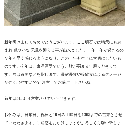
2
3
4
新年明けましておめでとうございます。ここ明石では晴天にも恵
5
まれ 穏やかな 元旦を迎える事が出来ました。一年一年が過ぎるの
6
が年々早く感じるようになり、この一年も本当に大切にしたいも
のです。今年は、東洋医学でいう、脾が弱まる年廻りだそうで
7
す。脾は胃腸などを指します。暴飲暴食や冷飲食によるダメージ
8
が強く出やすいので 注意してお過ごし下さいね。
9
新年は5日より営業させていただきます。
10
お休みは、日曜日、祝日と19日の土曜日を13時までの営業とさせ
11
ていただきます。ご迷惑をおかけしますがよろしくお願い致しま