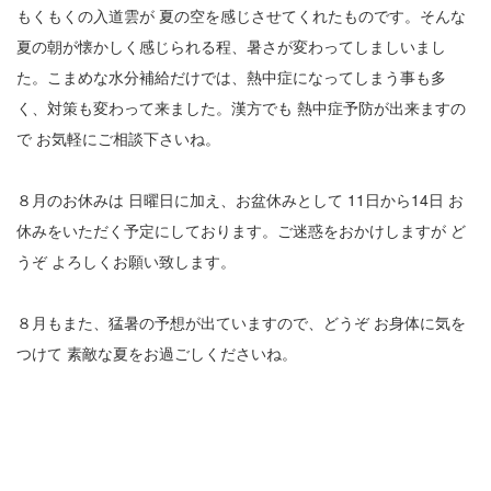
もくもくの入道雲が 夏の空を感じさせてくれたものです。そんな
2
夏の朝が懐かしく感じられる程、暑さが変わってしましいまし
た。こまめな水分補給だけでは、熱中症になってしまう事も多
3
く、対策も変わって来ました。漢方でも 熱中症予防が出来ますの
4
で お気軽にご相談下さいね。
5
８月のお休みは 日曜日に加え、お盆休みとして 11日から14日 お
6
休みをいただく予定にしております。ご迷惑をおかけしますが ど
7
うぞ よろしくお願い致します。
8
８月もまた、猛暑の予想が出ていますので、どうぞ お身体に気を
9
つけて 素敵な夏をお過ごしくださいね。
10
11