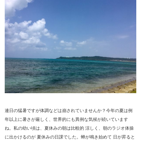
公園で拾った椿を綺麗に並べて飾りました。春
の訪れの心地良い気候と、花冷えの寒さが交差
するような中、この時期としては記録的…
2026.2.27
3月の声が聞こえるとすっかり春らしくな
り、明石公園の梅の花も満開で、寒い冬がよう
やく終わりを迎えて穏やかな日が訪れるよ…
2025.12.28
今年もあと数日になりましたね。歳を重ねると一年が過ぎるのが
本当に早く感じますが、忙しい日々が本当に有り難く思います。
分刻…
2026年8月
連日の猛暑ですが体調などは崩されていませんか？今年の夏は例
月
火
水
木
金
土
日
年以上に暑さが厳しく、世界的にも異例な気候が続いています
ね。私の幼い頃は、夏休みの朝は比較的 涼しく、朝のラジオ体操
1
に出かけるのが 夏休みの日課でした。蝉が鳴き始めて 日が昇ると