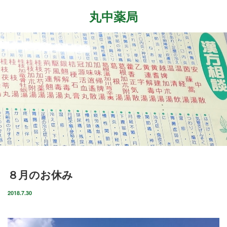
丸中薬局
Menu
ホーム
最近の記事
症状改善事例
2026.7.27
取扱商品
先日、『最新の癌治療法と冬虫夏草』という勉
強会に参加して参りました。多方面から様々な
ブログ
研究が進む中、抗がん剤や新しい治療法…
店舗案内
2026.6.18
８月のお休み
気がつけばもう6月も後半に差し掛かっていま
お問い合わせ
すね。この1ヶ月は大きな変化の起きた1ヶ月で
2018.7.30
した。毎日たくさんのお客様に丸…
2026.4.14