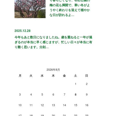
梅の花も満開で、寒い冬がよ
うやく終わりを迎えて穏やか
な日が訪れるよ…
2025.12.28
今年もあと数日になりましたね。歳を重ねると一年が過
ぎるのが本当に早く感じますが、忙しい日々が本当に有
り難く思います。分刻…
2026年8月
月
火
水
木
金
土
日
1
2
3
4
5
6
7
9
8
10
11
12
13
14
15
16
17
18
19
20
21
22
23