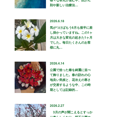
剤や新しい治療法…
2026.6.18
気がつけばもう6月も後半に差
し掛かっていますね。この1ヶ
月は大きな変化の起きた1ヶ月
でした。毎日たくさんのお客
様に丸…
2026.4.14
公園で拾った椿を綺麗に並べ
て飾りました。春の訪れの心
地良い気候と、花冷えの寒さ
が交差するような中、この時
期としては記録的…
2026.2.27
3月の声が聞こえるとすっか
り春らしくなり、明石公園の