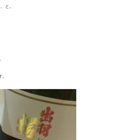
に。と。
。
す。