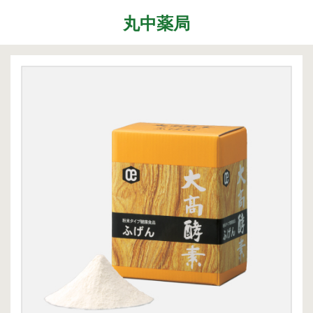
丸中薬局
Menu
ホーム
最近の記事
症状改善事例
2026.7.27
取扱商品
先日、『最新の癌治療法と冬虫夏草』という勉
強会に参加して参りました。多方面から様々な
ブログ
研究が進む中、抗がん剤や新しい治療法…
店舗案内
2026.6.18
気がつけばもう6月も後半に差し掛かっていま
お問い合わせ
すね。この1ヶ月は大きな変化の起きた1ヶ月で
した。毎日たくさんのお客様に丸…
2026.4.14