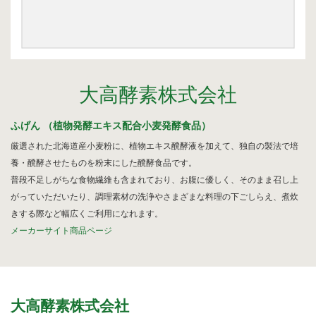
公園で拾った椿を綺麗に並べて飾りました。春
の訪れの心地良い気候と、花冷えの寒さが交差
するような中、この時期としては記録的…
2026.2.27
3月の声が聞こえるとすっかり春らしくな
り、明石公園の梅の花も満開で、寒い冬がよう
大高酵素株式会社
やく終わりを迎えて穏やかな日が訪れるよ…
ふげん （植物発酵エキス配合小麦発酵食品）
2025.12.28
今年もあと数日になりましたね。歳を重ねると一年が過ぎるのが
厳選された北海道産小麦粉に、植物エキス醗酵液を加えて、独自の製法で培
本当に早く感じますが、忙しい日々が本当に有り難く思います。
養・醗酵させたものを粉末にした醗酵食品です。
分刻…
普段不足しがちな食物繊維も含まれており、お腹に優しく、そのまま召し上
がっていただいたり、調理素材の洗浄やさまざまな料理の下ごしらえ、煮炊
きする際など幅広くご利用になれます。
メーカーサイト商品ページ
2026年8月
月
火
水
木
金
土
日
1
大高酵素株式会社