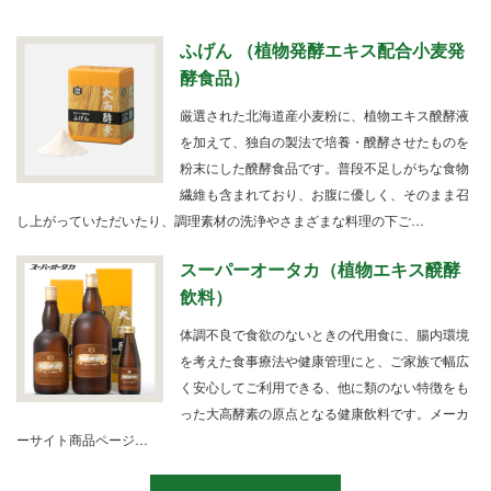
2
ふげん （植物発酵エキス配合小麦発
酵食品）
3
厳選された北海道産小麦粉に、植物エキス醗酵液
4
を加えて、独自の製法で培養・醗酵させたものを
粉末にした醗酵食品です。普段不足しがちな食物
5
繊維も含まれており、お腹に優しく、そのまま召
6
し上がっていただいたり、調理素材の洗浄やさまざまな料理の下ご…
7
スーパーオータカ（植物エキス醗酵
飲料）
8
体調不良で食欲のないときの代用食に、腸内環境
9
を考えた食事療法や健康管理にと、ご家族で幅広
く安心してご利用できる、他に類のない特徴をも
10
った大高酵素の原点となる健康飲料です。メーカ
ーサイト商品ページ…
11