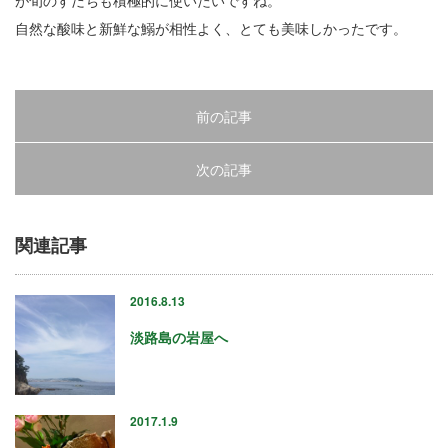
が旬のすだちも積極的に使いたいですね。
« 7月
自然な酸味と新鮮な鰯が相性よく、とても美味しかったです。
アーカイブ
前の記事
2026年7月
次の記事
2026年6月
2026年4月
2026年2月
関連記事
2025年12月
2025年10月
2016.8.13
2025年8月
2025年5月
淡路島の岩屋へ
2025年3月
2025年1月
2024年12月
2017.1.9
2024年10月