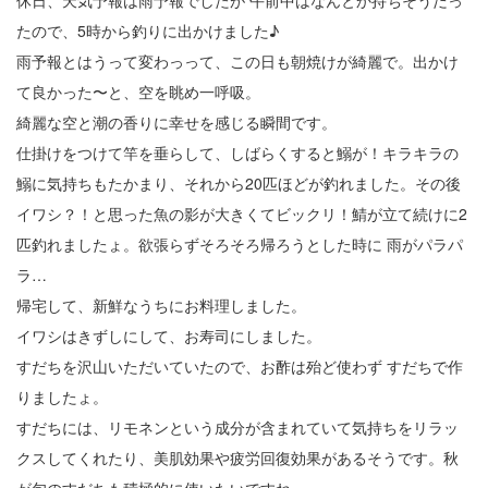
休日、天気予報は雨予報でしたが 午前中はなんとか持ちそうだっ
23
たので、5時から釣りに出かけました♪
雨予報とはうって変わっって、この日も朝焼けが綺麗で。出かけ
24
て良かった〜と、空を眺め一呼吸。
綺麗な空と潮の香りに幸せを感じる瞬間です。
25
仕掛けをつけて竿を垂らして、しばらくすると鰯が！キラキラの
26
鰯に気持ちもたかまり、それから20匹ほどが釣れました。その後
27
イワシ？！と思った魚の影が大きくてビックリ！鯖が立て続けに2
匹釣れましたょ。欲張らずそろそろ帰ろうとした時に 雨がパラパ
28
ラ…
29
帰宅して、新鮮なうちにお料理しました。
イワシはきずしにして、お寿司にしました。
30
すだちを沢山いただいていたので、お酢は殆ど使わず すだちで作
りましたょ。
31
すだちには、リモネンという成分が含まれていて気持ちをリラッ
クスしてくれたり、美肌効果や疲労回復効果があるそうです。秋