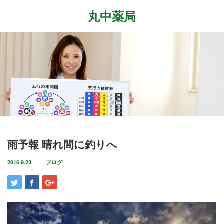
丸中薬局
Menu
ホーム
最近の記事
症状改善事例
2026.7.27
取扱商品
先日、『最新の癌治療法と冬虫夏草』という勉
強会に参加して参りました。多方面から様々な
ブログ
雨予報 晴れ間に釣りへ
研究が進む中、抗がん剤や新しい治療法…
店舗案内
2016.9.23
ブログ
2026.6.18
気がつけばもう6月も後半に差し掛かっていま
お問い合わせ
すね。この1ヶ月は大きな変化の起きた1ヶ月で
した。毎日たくさんのお客様に丸…
2026.4.14