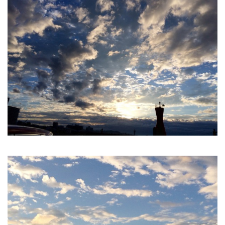
公園で拾った椿を綺麗に並べて飾りました。春
の訪れの心地良い気候と、花冷えの寒さが交差
するような中、この時期としては記録的…
2026.2.27
3月の声が聞こえるとすっかり春らしくな
り、明石公園の梅の花も満開で、寒い冬がよう
やく終わりを迎えて穏やかな日が訪れるよ…
2025.12.28
今年もあと数日になりましたね。歳を重ねると一年が過ぎるのが
本当に早く感じますが、忙しい日々が本当に有り難く思います。
分刻…
2026年8月
月
火
水
木
金
土
日
1