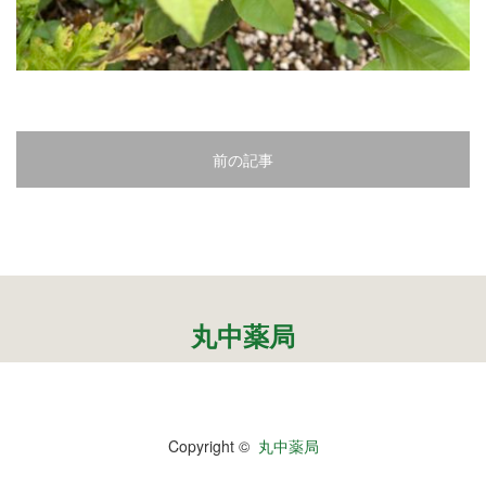
2
3
4
前の記事
5
6
7
8
丸中薬局
9
10
Copyright ©
丸中薬局
11