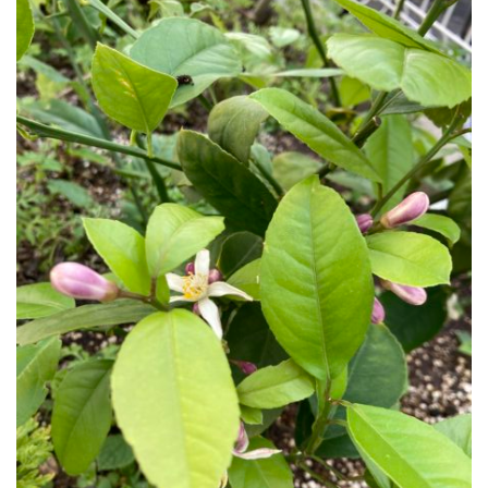
公園で拾った椿を綺麗に並べて飾りました。春
の訪れの心地良い気候と、花冷えの寒さが交差
するような中、この時期としては記録的…
2026.2.27
3月の声が聞こえるとすっかり春らしくな
り、明石公園の梅の花も満開で、寒い冬がよう
やく終わりを迎えて穏やかな日が訪れるよ…
2025.12.28
今年もあと数日になりましたね。歳を重ねると一年が過ぎるのが
本当に早く感じますが、忙しい日々が本当に有り難く思います。
分刻…
2026年8月
月
火
水
木
金
土
日
1