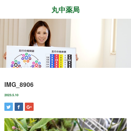
丸中薬局
Menu
ホーム
最近の記事
症状改善事例
2026.7.27
取扱商品
先日、『最新の癌治療法と冬虫夏草』という勉
強会に参加して参りました。多方面から様々な
ブログ
IMG_8906
研究が進む中、抗がん剤や新しい治療法…
店舗案内
2023.5.10
2026.6.18
気がつけばもう6月も後半に差し掛かっていま
お問い合わせ
すね。この1ヶ月は大きな変化の起きた1ヶ月で
した。毎日たくさんのお客様に丸…
2026.4.14