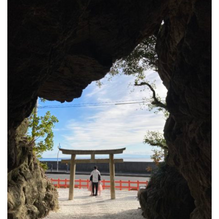
公園で拾った椿を綺麗に並べて飾りました。春
の訪れの心地良い気候と、花冷えの寒さが交差
するような中、この時期としては記録的…
2026.2.27
3月の声が聞こえるとすっかり春らしくな
り、明石公園の梅の花も満開で、寒い冬がよう
やく終わりを迎えて穏やかな日が訪れるよ…
2025.12.28
今年もあと数日になりましたね。歳を重ねると一年が過ぎるのが
本当に早く感じますが、忙しい日々が本当に有り難く思います。
分刻…
2026年8月
月
火
水
木
金
土
日
1