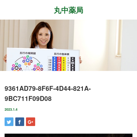
丸中薬局
Menu
ホーム
最近の記事
症状改善事例
2026.7.27
取扱商品
先日、『最新の癌治療法と冬虫夏草』という勉
強会に参加して参りました。多方面から様々な
ブログ
9361AD79-8F6F-4D44-821A-
研究が進む中、抗がん剤や新しい治療法…
9BC711F09D08
店舗案内
2026.6.18
気がつけばもう6月も後半に差し掛かっていま
2023.1.4
お問い合わせ
すね。この1ヶ月は大きな変化の起きた1ヶ月で
した。毎日たくさんのお客様に丸…
2026.4.14