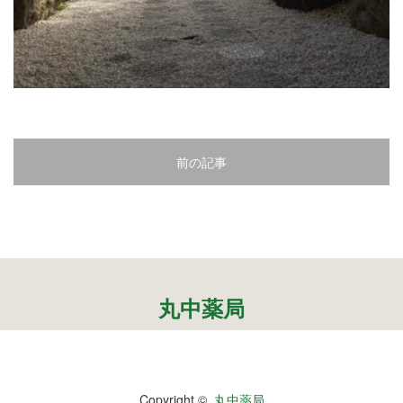
2
3
4
5
前の記事
6
7
8
9
丸中薬局
10
11
Copyright ©
丸中薬局