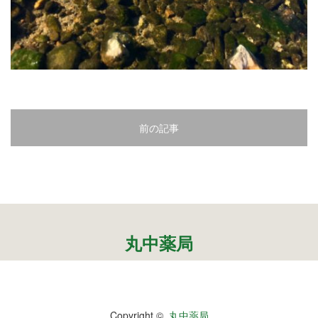
2
3
4
5
前の記事
6
7
8
9
丸中薬局
10
11
Copyright ©
丸中薬局