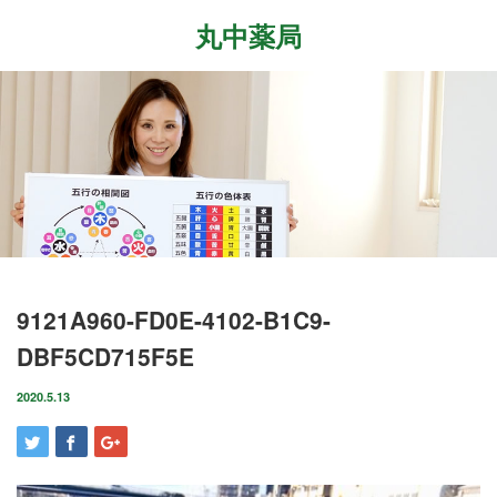
丸中薬局
Menu
ホーム
最近の記事
症状改善事例
2026.7.27
取扱商品
先日、『最新の癌治療法と冬虫夏草』という勉
強会に参加して参りました。多方面から様々な
ブログ
9121A960-FD0E-4102-B1C9-
研究が進む中、抗がん剤や新しい治療法…
DBF5CD715F5E
店舗案内
2026.6.18
気がつけばもう6月も後半に差し掛かっていま
2020.5.13
お問い合わせ
すね。この1ヶ月は大きな変化の起きた1ヶ月で
した。毎日たくさんのお客様に丸…
2026.4.14