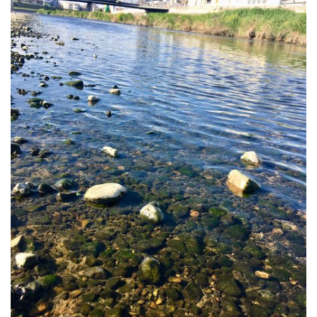
公園で拾った椿を綺麗に並べて飾りました。春
の訪れの心地良い気候と、花冷えの寒さが交差
するような中、この時期としては記録的…
2026.2.27
3月の声が聞こえるとすっかり春らしくな
り、明石公園の梅の花も満開で、寒い冬がよう
やく終わりを迎えて穏やかな日が訪れるよ…
2025.12.28
今年もあと数日になりましたね。歳を重ねると一年が過ぎるのが
本当に早く感じますが、忙しい日々が本当に有り難く思います。
分刻…
2026年8月
月
火
水
木
金
土
日
1