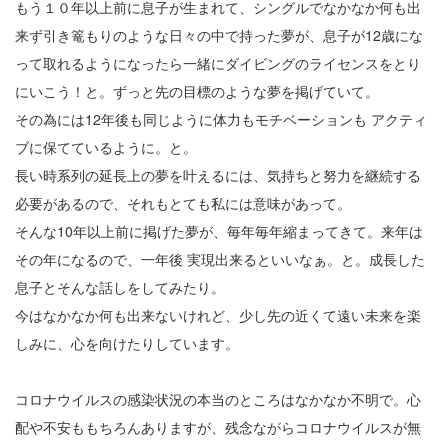
もう１０年以上前に息子が生まれて、シングルでなかなか何も出
23
来ず引き篭もりのような日々の中で持った夢が、息子が12歳にな
って取れるようになったら一緒にダイビングのライセンスをとり
24
にいこう！と。ずっと先の目標のような夢を掲げていて。
25
その為には12年後も同じように体力もモチベーションも アクティ
ブに保てているように。と。
26
長い時系列の延長上の夢を叶えるには、気持ちと努力を継続する
27
必要があるので、それもとても私には意味があって。
そんな10年以上前に掲げた夢が、毎年毎年縮まってきて。来年は
28
その年になるので、一年後 実現出来るといいなぁ。と。成長した
29
息子とそんな話しをしてみたり。
今はなかなか何も出来ないけれど、少し先の近くて遠い未来を楽
30
しみに、心を向けたりしています。
31
コロナウイルスの感染状況の本当のところはなかなか不明で。心
配や不安ももちろんありますが、残念ながらコロナウイルスが無