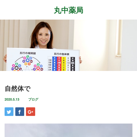
丸中薬局
Menu
ホーム
最近の記事
症状改善事例
2026.7.27
取扱商品
先日、『最新の癌治療法と冬虫夏草』という勉
強会に参加して参りました。多方面から様々な
ブログ
自然体で
研究が進む中、抗がん剤や新しい治療法…
店舗案内
2020.5.13
ブログ
2026.6.18
気がつけばもう6月も後半に差し掛かっていま
お問い合わせ
すね。この1ヶ月は大きな変化の起きた1ヶ月で
した。毎日たくさんのお客様に丸…
2026.4.14