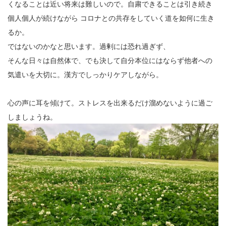
くなることは近い将来は難しいので。自粛できることは引き続き
« 7月
個人個人が続けながら コロナとの共存をしていく道を如何に生き
るか。
ではないのかなと思います。過剰には恐れ過ぎず、
アーカイブ
そんな日々は自然体で、でも決して自分本位にはならず他者への
気遣いを大切に。漢方でしっかりケアしながら。
2026年7月
2026年6月
心の声に耳を傾けて。ストレスを出来るだけ溜めないように過ご
2026年4月
しましょうね。
2026年2月
2025年12月
2025年10月
2025年8月
2025年5月
2025年3月
2025年1月
2024年12月
2024年10月