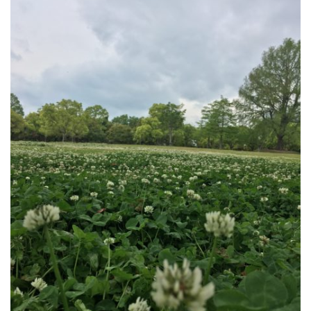
公園で拾った椿を綺麗に並べて飾りました。春
の訪れの心地良い気候と、花冷えの寒さが交差
するような中、この時期としては記録的…
2026.2.27
3月の声が聞こえるとすっかり春らしくな
り、明石公園の梅の花も満開で、寒い冬がよう
やく終わりを迎えて穏やかな日が訪れるよ…
2025.12.28
今年もあと数日になりましたね。歳を重ねると一年が過ぎるのが
本当に早く感じますが、忙しい日々が本当に有り難く思います。
分刻…
2026年8月
月
火
水
木
金
土
日
1