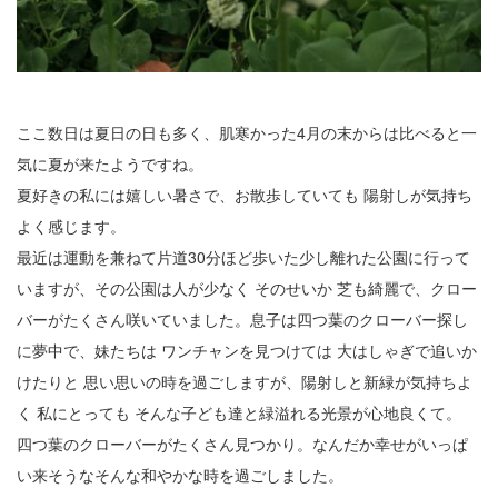
2
3
4
ここ数日は夏日の日も多く、肌寒かった4月の末からは比べると一
気に夏が来たようですね。
5
夏好きの私には嬉しい暑さで、お散歩していても 陽射しが気持ち
6
よく感じます。
最近は運動を兼ねて片道30分ほど歩いた少し離れた公園に行って
7
いますが、その公園は人が少なく そのせいか 芝も綺麗で、クロー
8
バーがたくさん咲いていました。息子は四つ葉のクローバー探し
に夢中で、妹たちは ワンチャンを見つけては 大はしゃぎで追いか
9
けたりと 思い思いの時を過ごしますが、陽射しと新緑が気持ちよ
10
く 私にとっても そんな子ども達と緑溢れる光景が心地良くて。
四つ葉のクローバーがたくさん見つかり。なんだか幸せがいっぱ
11
い来そうなそんな和やかな時を過ごしました。