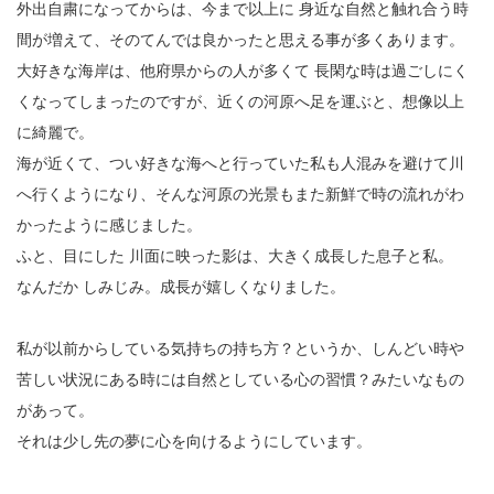
12
外出自粛になってからは、今まで以上に 身近な自然と触れ合う時
間が増えて、そのてんでは良かったと思える事が多くあります。
13
大好きな海岸は、他府県からの人が多くて 長閑な時は過ごしにく
14
くなってしまったのですが、近くの河原へ足を運ぶと、想像以上
に綺麗で。
15
海が近くて、つい好きな海へと行っていた私も人混みを避けて川
16
へ行くようになり、そんな河原の光景もまた新鮮で時の流れがわ
かったように感じました。
17
ふと、目にした 川面に映った影は、大きく成長した息子と私。
なんだか しみじみ。成長が嬉しくなりました。
18
19
私が以前からしている気持ちの持ち方？というか、しんどい時や
苦しい状況にある時には自然としている心の習慣？みたいなもの
20
があって。
21
それは少し先の夢に心を向けるようにしています。
22