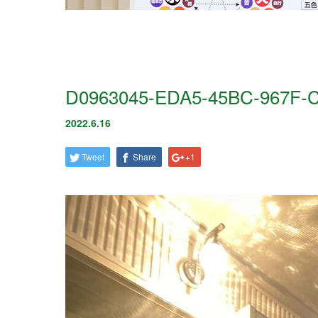
D0963045-EDA5-45BC-967F-
2022.6.16
Tweet
Share
+1