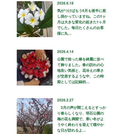
2026.6.18
気がつけばもう6月も後半に差
し掛かっていますね。この1ヶ
月は大きな変化の起きた1ヶ月
でした。毎日たくさんのお客
様に丸…
2026.4.14
公園で拾った椿を綺麗に並べ
て飾りました。春の訪れの心
地良い気候と、花冷えの寒さ
が交差するような中、この時
期としては記録的…
2026.2.27
3月の声が聞こえるとすっか
り春らしくなり、明石公園の
梅の花も満開で、寒い冬がよ
うやく終わりを迎えて穏やか
な日が訪れるよ…