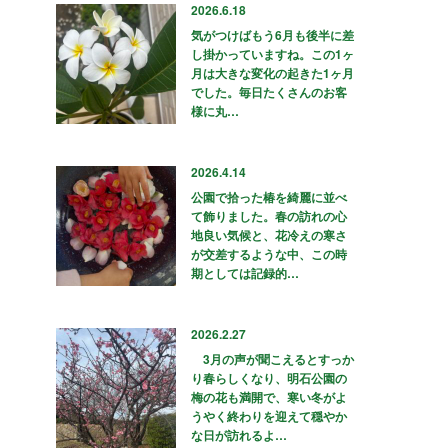
2026.6.18
気がつけばもう6月も後半に差
し掛かっていますね。この1ヶ
月は大きな変化の起きた1ヶ月
でした。毎日たくさんのお客
様に丸…
2026.4.14
公園で拾った椿を綺麗に並べ
て飾りました。春の訪れの心
地良い気候と、花冷えの寒さ
が交差するような中、この時
期としては記録的…
2026.2.27
3月の声が聞こえるとすっか
り春らしくなり、明石公園の
梅の花も満開で、寒い冬がよ
うやく終わりを迎えて穏やか
な日が訪れるよ…