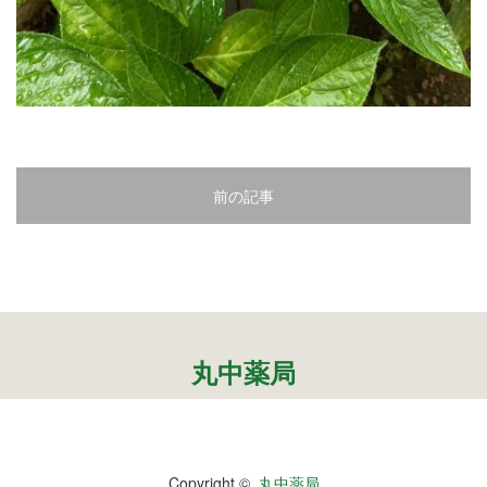
2
3
4
5
前の記事
6
7
8
9
丸中薬局
10
11
Copyright ©
丸中薬局