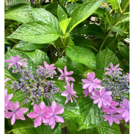
公園で拾った椿を綺麗に並べて飾りました。春
の訪れの心地良い気候と、花冷えの寒さが交差
するような中、この時期としては記録的…
2026.2.27
3月の声が聞こえるとすっかり春らしくな
り、明石公園の梅の花も満開で、寒い冬がよう
やく終わりを迎えて穏やかな日が訪れるよ…
2025.12.28
今年もあと数日になりましたね。歳を重ねると一年が過ぎるのが
本当に早く感じますが、忙しい日々が本当に有り難く思います。
分刻…
2026年8月
月
火
水
木
金
土
日
1