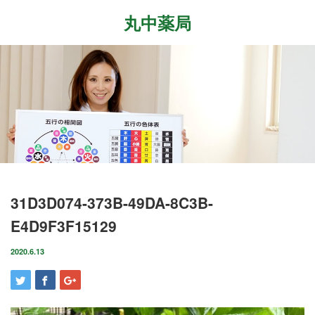
丸中薬局
Menu
ホーム
最近の記事
症状改善事例
2026.7.27
取扱商品
先日、『最新の癌治療法と冬虫夏草』という勉
強会に参加して参りました。多方面から様々な
ブログ
31D3D074-373B-49DA-8C3B-
研究が進む中、抗がん剤や新しい治療法…
E4D9F3F15129
店舗案内
2026.6.18
気がつけばもう6月も後半に差し掛かっていま
2020.6.13
お問い合わせ
すね。この1ヶ月は大きな変化の起きた1ヶ月で
した。毎日たくさんのお客様に丸…
2026.4.14