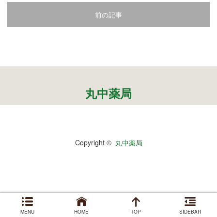
公園で拾った椿を綺麗に並べて飾りました。春
の訪れの心地良い気候と、花冷えの寒さが交差
前の記事
するような中、この時期としては記録的…
2026.2.27
3月の声が聞こえるとすっかり春らしくな
り、明石公園の梅の花も満開で、寒い冬がよう
やく終わりを迎えて穏やかな日が訪れるよ…
2025.12.28
丸中薬局
今年もあと数日になりましたね。歳を重ねると一年が過ぎるのが
本当に早く感じますが、忙しい日々が本当に有り難く思います。
分刻…
Copyright ©
丸中薬局
2026年8月
月
火
水
木
金
土
日
1
MENU
HOME
TOP
SIDEBAR