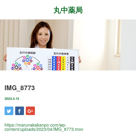
丸中薬局
Menu
ホーム
最近の記事
症状改善事例
2026.7.27
取扱商品
先日、『最新の癌治療法と冬虫夏草』という勉
強会に参加して参りました。多方面から様々な
ブログ
IMG_8773
研究が進む中、抗がん剤や新しい治療法…
店舗案内
2023.4.15
2026.6.18
気がつけばもう6月も後半に差し掛かっていま
お問い合わせ
すね。この1ヶ月は大きな変化の起きた1ヶ月で
した。毎日たくさんのお客様に丸…
https://marunakakanpo.com/wp-
content/uploads/2023/04/IMG_8773.mov
2026.4.14